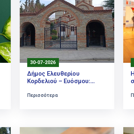
30-07-2026
Δήμος Ελευθερίου
Κορδελιού – Ευόσμου:
Αποκατάσταση μίας
γ
ιστορικής αδικίας η
Περισσότερα
γ
Π
προσθήκη του τοπωνυμίου
«Ελευθέριο» στην ονομασία
του δήμου