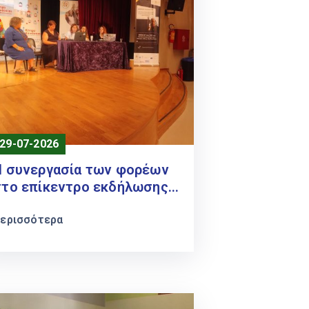
29-07-2026
Η συνεργασία των φορέων
στο επίκεντρο εκδήλωσης
ια την ενδυνάμωση
υναικών προσφυγικής και
ερισσότερα
μεταναστευτικής
προέλευσης