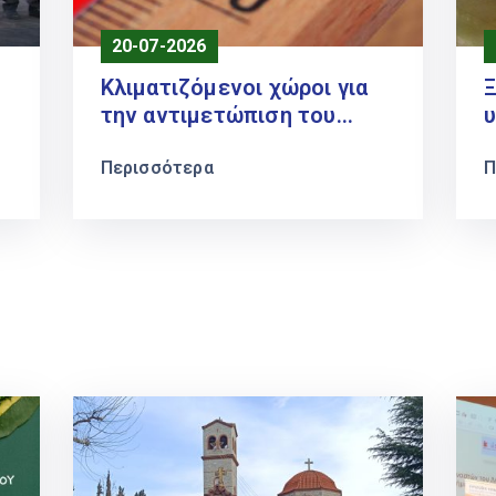
20-07-2026
Κλιματιζόμενοι χώροι για
Ξ
την αντιμετώπιση του
1ο
καύσωνα
Περισσότερα
Π
Π
Σ
π