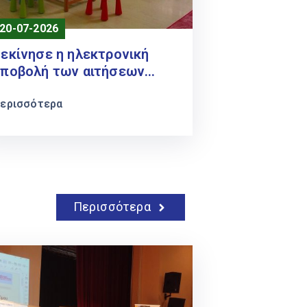
20-07-2026
εκίνησε η ηλεκτρονική
υποβολή των αιτήσεων
μέσω ΕΕΤΑΑ για τους
Δημοτικούς Βρεφικούς,
ερισσότερα
αιδικούς, Βρεφονηπιακούς
ταθμούς και τα ΚΔΑΠ
εριόδου 2026 – 2027
Περισσότερα