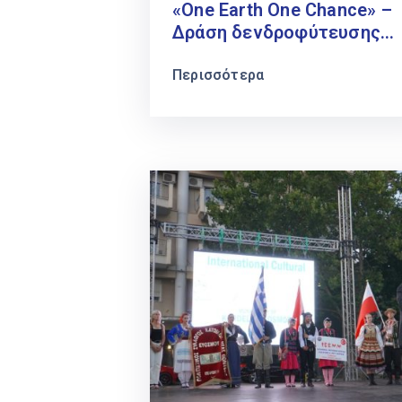
«One Earth One Chance» –
Δράση δενδροφύτευσης
στην οδό Αντώνη Τρίτση
Περισσότερα