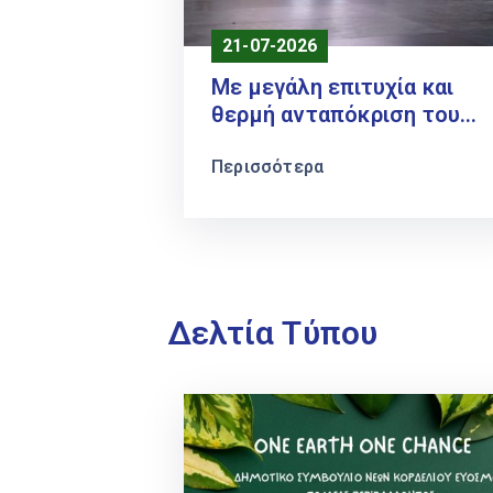
21-07-2026
Με μεγάλη επιτυχία και
θερμή ανταπόκριση του
κοινού ολοκληρώθηκε το 
Διεθνές Φεστιβάλ
Περισσότερα
Πολιτισμού Δήμου
Κορδελιού – Ευόσμου
Δελτία Τύπου