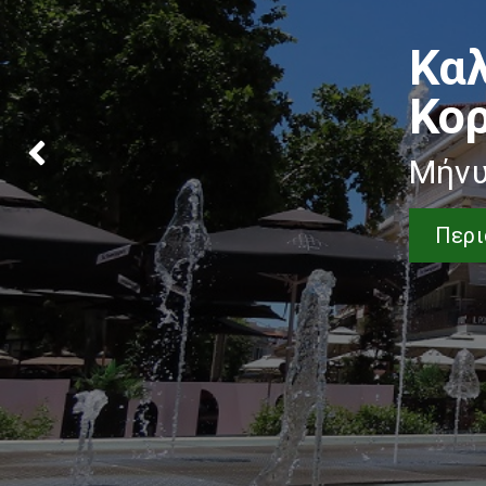
Κα
Κο
Μήνυ
Περι