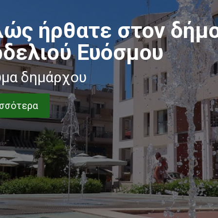
λώς ήρθατε στον δήμ
ρδελιού Ευόσμου
μα δημάρχου
σσότερα