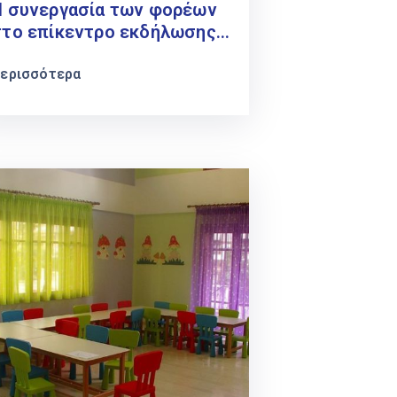
Η συνεργασία των φορέων
στο επίκεντρο εκδήλωσης
ια την ενδυνάμωση
υναικών προσφυγικής και
ερισσότερα
μεταναστευτικής
προέλευσης