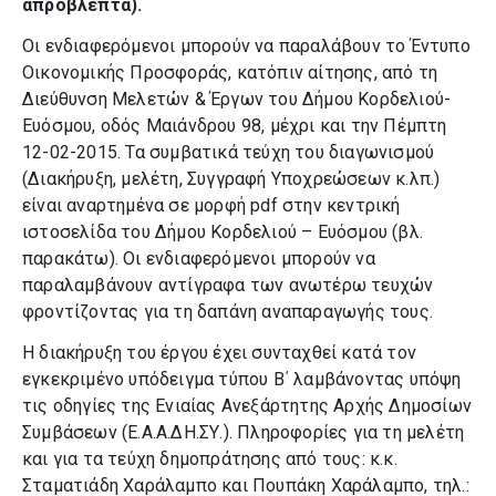
απρόβλεπτα).
Οι ενδιαφερόμενοι μπορούν να παραλάβουν το Έντυπο
Οικονομικής Προσφοράς, κατόπιν αίτησης, από τη
Διεύθυνση Μελετών & Έργων του Δήμου Κορδελιού-
Ευόσμου, οδός Μαιάνδρου 98, μέχρι και την Πέμπτη
12-02-2015. Τα συμβατικά τεύχη του διαγωνισμού
(Διακήρυξη, μελέτη, Συγγραφή Υποχρεώσεων κ.λπ.)
είναι αναρτημένα σε μορφή pdf στην κεντρική
ιστοσελίδα του Δήμου Κορδελιού – Ευόσμου (βλ.
παρακάτω). Οι ενδιαφερόμενοι μπορούν να
παραλαμβάνουν αντίγραφα των ανωτέρω τευχών
φροντίζοντας για τη δαπάνη αναπαραγωγής τους.
Η διακήρυξη του έργου έχει συνταχθεί κατά τον
εγκεκριμένο υπόδειγμα τύπου Β΄ λαμβάνοντας υπόψη
τις οδηγίες της Ενιαίας Ανεξάρτητης Αρχής Δημοσίων
Συμβάσεων (Ε.Α.Α.ΔΗ.ΣΥ.). Πληροφορίες για τη μελέτη
και για τα τεύχη δημοπράτησης από τους: κ.κ.
Σταματιάδη Χαράλαμπο και Πουπάκη Χαράλαμπο, τηλ.: