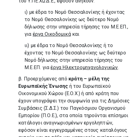
του Υ.ΠΕ.ΧΩ.Δ.Ε., εφόσον ανήκουν:
ι) με έδρα το Νομό Θεσσαλονίκης ή έχοντας
το Νομό Θεσσαλονίκης ως δεύτερο Νομό
δήλωσης στην υπηρεσία τήρησης του Μ.Ε.ΕΠ.,
για
έργα Οικοδομικά
και
ιι) με έδρα το Νομό Θεσσαλονίκης ή το
έχοντας το Νομό Θεσσαλονίκης ως δεύτερο
Νομό δήλωσης στην υπηρεσία τήρησης του
Μ.Ε.ΕΠ. για
έργα Ηλεκτρομηχανολογικών
.
β. Προερχόμενες από
κράτη – μέλη της
Ευρωπαϊκής Ένωσης
ή του Ευρωπαϊκού
Οικονομικού Χώρου (Ε.Ο.Χ.) ή από κράτη που
έχουν υπογράψει την συμφωνία για τις Δημόσιες
Συμβάσεις (Σ.Δ.Σ.) του Παγκόσμιου Οργανισμού
Εμπορίου (Π.Ο.Ε.), στα οποία τηρούνται επίσημοι
κατάλογοι αναγνωρισμένων εργοληπτών,
εφόσον είναι εγγεγραμμένες στους καταλόγους