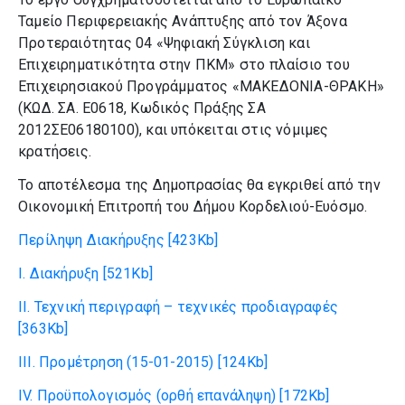
Ταμείο Περιφερειακής Ανάπτυξης από τον Άξονα
Προτεραιότητας 04 «Ψηφιακή Σύγκλιση και
Επιχειρηματικότητα στην ΠΚΜ» στο πλαίσιο του
Επιχειρησιακού Προγράμματος «ΜΑΚΕΔΟΝΙΑ-ΘΡΑΚΗ»
(ΚΩΔ. ΣΑ. Ε0618, Κωδικός Πράξης ΣΑ
2012ΣΕ06180100), και υπόκειται στις νόμιμες
κρατήσεις.
Το αποτέλεσμα της Δημοπρασίας θα εγκριθεί από την
Οικονομική Επιτροπή του Δήμου Κορδελιού-Ευόσμο.
Περίληψη Διακήρυξης
[423Kb]
I. Διακήρυξη
[521Kb]
IΙ. Τεχνική περιγραφή – τεχνικές προδιαγραφές
[363Kb]
III. Προμέτρηση (15-01-2015)
[124Kb]
ΙV. Προϋπολογισμός (ορθή επανάληψη)
[172Kb]