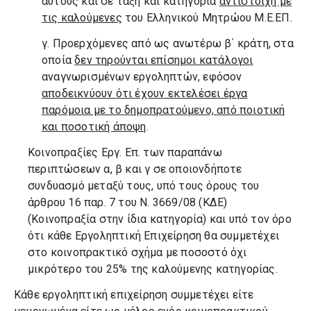
αυτούς και σε τάξη και κατηγορία
αντίστοιχη με
τις καλούμενες
του Ελληνικού Μητρώου Μ.Ε.ΕΠ.
γ. Προερχόμενες από ως ανωτέρω β΄ κράτη, στα
οποία
δεν τηρούνται επίσημοι κατάλογοι
αναγνωρισμένων εργοληπτών, εφόσον
αποδεικνύουν ότι έχουν εκτελέσει έργα
παρόμοια με το δημοπρατούμενο, από ποιοτική
και ποσοτική άποψη
.
Κοινοπραξίες Εργ. Επ. των παραπάνω
περιπτώσεων α, β και γ σε οποιονδήποτε
συνδυασμό μεταξύ τους, υπό τους όρους του
άρθρου 16 παρ. 7 του Ν. 3669/08 (ΚΔΕ)
(Κοινοπραξία στην ίδια κατηγορία) και υπό τον όρο
ότι κάθε Εργοληπτική Επιχείρηση θα συμμετέχει
στο κοινοπρακτικό σχήμα με ποσοστό όχι
μικρότερο του 25% της καλούμενης κατηγορίας.
Κάθε εργοληπτική επιχείρηση συμμετέχει είτε