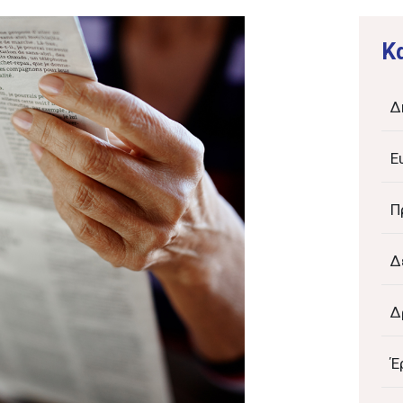
K
Δ
Ε
Π
Δ
Δ
Έ