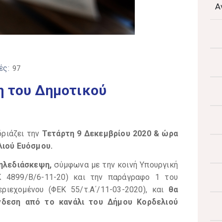
Α
ές:
97
η του Δημοτικού
δριάζει την
Τετάρτη
9
Δεκεμβρίου 2020 & ώρα
λιού Ευόσμου.
ηλεδιάσκεψη,
σύμφωνα με την κοινή Υπουργική
Κ 4899/Β/6-11-20) και την παράγραφο 1 του
ιεχομένου (ΦΕΚ 55/τ.Α΄/11-03-2020), και
θα
νδεση από το κανάλι του Δήμου Κορδελιού