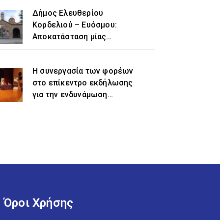
Δήμος Ελευθερίου
Κορδελιού – Ευόσμου:
Αποκατάσταση μίας
ιστορικής αδικίας η
προσθήκη του τοπωνυμίου
Η συνεργασία των φορέων
«Ελευθέριο» στην
στο επίκεντρο εκδήλωσης
ονομασία του δήμου
για την ενδυνάμωση
γυναικών προσφυγικής και
μεταναστευτικής
προέλευσης
Όροι Χρήσης