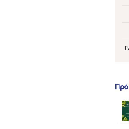
Γ
Πρό