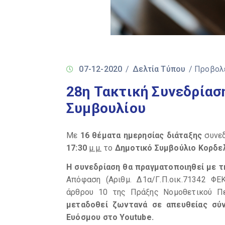
07-12-2020
/
Δελτία Τύπου
/ Προβολ
28η Τακτική Συνεδρίασ
Συμβουλίου
Με
16 θέματα ημερησίας διάταξης
συνε
17:30
μ.μ.
το
Δημοτικό Συμβούλιο Κορδε
Η συνεδρίαση θα πραγματοποιηθεί με τ
Απόφαση (Αριθμ. Δ1α/Γ.Π.οικ.71342 ΦΕ
άρθρου 10 της Πράξης Νομοθετικού Περ
μεταδοθεί ζωντανά σε απευθείας σύ
Ευόσμου στο
Youtube.