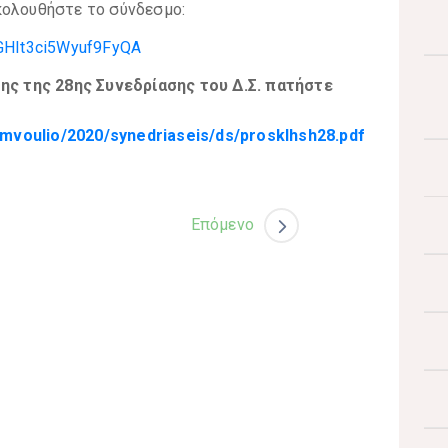
κολουθήστε το σύνδεσμο:
rGHIt3ci5Wyuf9FyQA
ξης της 28ης Συνεδρίασης του Δ.Σ. πατήστε
voulio/2020/synedriaseis/ds/prosklhsh28.pdf
Επόμενο