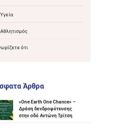
Υγεία
Αθλητισμός
νωρίζετε ότι
σφατα Άρθρα
«One Earth One Chance» –
Δράση δενδροφύτευσης
στην οδό Αντώνη Τρίτση