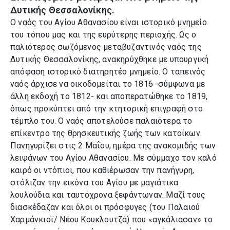
Δυτικής Θεσσαλονίκης.
Ο ναός του Αγίου Αθανασίου είναι ιστορικό μνημείο
του τόπου μας και της ευρύτερης περιοχής. Ως ο
παλιότερος σωζόμενος μεταβυζαντινός ναός της
Δυτικής Θεσσαλονίκης, ανακηρύχθηκε με υπουργική
απόφαση ιστορικό διατηρητέο μνημείο. Ο ταπεινός
ναός άρχισε να οικοδομείται το 1816 -σύμφωνα με
άλλη εκδοχή το 1812- και αποπερατώθηκε το 1819,
όπως προκύπτει από την κτητορική επιγραφή στο
τέμπλο του. Ο ναός αποτελούσε παλαιότερα το
επίκεντρο της θρησκευτικής ζωής των κατοίκων.
Πανηγυρίζει στις 2 Μαΐου, ημέρα της ανακομιδής των
λειψάνων του Αγίου Αθανασίου. Με σύμμαχο τον καλό
καιρό οι ντόπιοι, που καθιέρωσαν την πανήγυρη,
στόλιζαν την εικόνα του Αγίου με μαγιάτικα
λουλούδια και ταυτόχρονα ξεφάντωναν. Μαζί τους
διασκέδαζαν και όλοι οι πρόσφυγες (του Παλαιού
Χαρμάνκιοϊ/ Νέου Κουκλουτζά) που «αγκάλιασαν» το