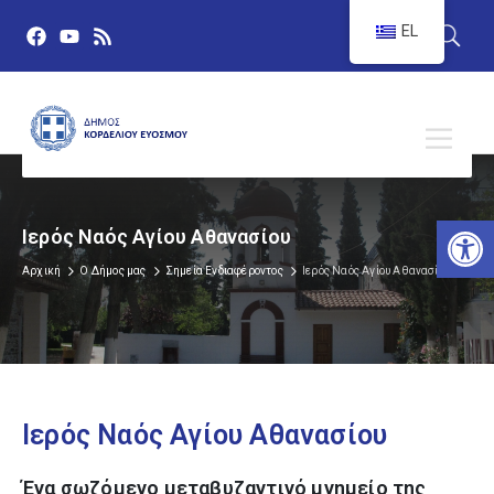
EL
Αν
Ιερός Ναός Αγίου Αθανασίου
Αρχική
Ο Δήμος μας
Σημεία Ενδιαφέροντος
Ιερός Ναός Αγίου Αθανασίου
Ιερός Ναός Αγίου Αθανασίου
Ένα σωζόμενο μεταβυζαντινό μνημείο της