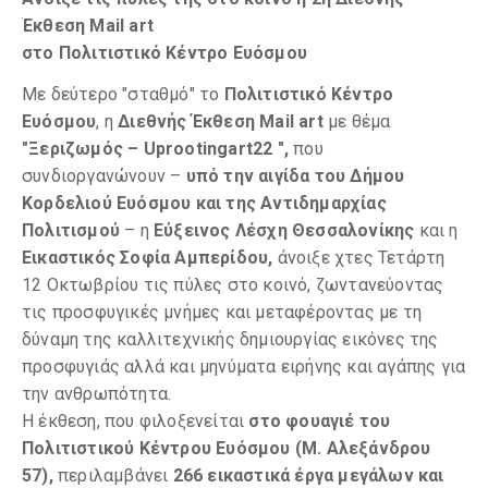
Έκθεση
Mail art
στο Πολιτιστικό Κέντρο Ευόσμου
Με δεύτερο "σταθμό" το
Πολιτιστικό Κέντρο
Ευόσμου
, η
Διεθνής Έκθεση
Mail art
με θέμα
"Ξεριζωμός – Uprootingart22 ",
που
συνδιοργανώνουν –
υπό την
αιγίδα του Δήμου
Κορδελιού Ευόσμου και της Αντιδημαρχίας
Πολιτισμού
– η
Εύξεινος Λέσχη Θεσσαλονίκης
και η
Εικαστικός Σοφία Αμπερίδου
,
άνοιξε χτες Τετάρτη
12 Οκτωβρίου τις πύλες στο κοινό, ζωντανεύοντας
τις προσφυγικές μνήμες και μεταφέροντας με τη
δύναμη της καλλιτεχνικής δημιουργίας εικόνες της
προσφυγιάς αλλά και μηνύματα ειρήνης και αγάπης για
την ανθρωπότητα.
Η έκθεση, που φιλοξενείται
στο φουαγιέ του
Πολιτιστικού Κέντρου Ευόσμου (Μ. Αλεξάνδρου
57),
περιλαμβάνει
266 εικαστικά έργα μεγάλων και