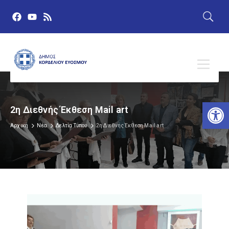
Αν
2η Διεθνής Έκθεση Mail art
Αρχική
Νέα
Δελτία Τύπου
2η Διεθνής Έκθεση Mail art