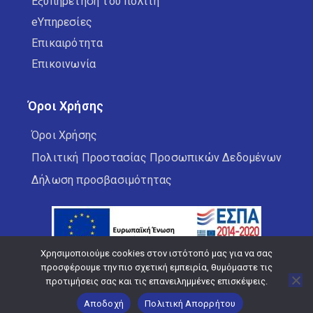
Εξυπηρέτηση του πολίτη
eΥπηρεσίες
Επικαιρότητα
Επικοινωνία
Όροι Χρήσης
Όροι Χρήσης
Πολιτική Προστασίας Προσωπικών Δεδομένων
Δήλωση προσβασιμότητας
Χρησιμοποιούμε cookies στον ιστότοπό μας για να σας
προσφέρουμε την πιο σχετική εμπειρία, θυμόμαστε τις
προτιμήσεις σας και τις επανειλημμένες επισκέψεις.
Copyright © 2026 Δήμος Κορδελιού Ευόσμου
Αποδοχή
Πολιτική Απορρήτου