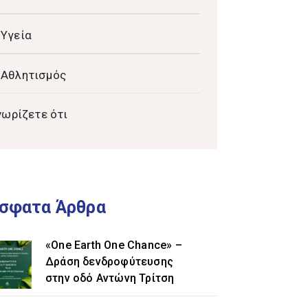
Υγεία
Αθλητισμός
νωρίζετε ότι
σφατα Άρθρα
«One Earth One Chance» –
Δράση δενδροφύτευσης
στην οδό Αντώνη Τρίτση