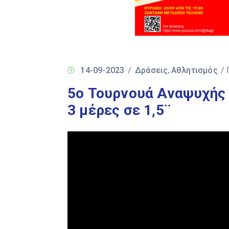
14-09-2023
/
Δράσεις
Αθλητισμός
/
‚
5ο Τουρνουά Αναψυχής 
3 μέρες σε 1,5¨