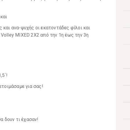
και
 και ανα-ψυχής οι εκατοντάδες φίλοι και
Volley MIXED 2X2 από την 1η έως την 3η
,5΄!
ετοιμάσαμε για σας!
θα δουν τι έχασαν!