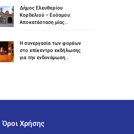
Δήμος Ελευθερίου
Κορδελιού – Ευόσμου:
Αποκατάσταση μίας
ιστορικής αδικίας η
προσθήκη του τοπωνυμίου
Η συνεργασία των φορέων
«Ελευθέριο» στην
στο επίκεντρο εκδήλωσης
ονομασία του δήμου
για την ενδυνάμωση
γυναικών προσφυγικής και
μεταναστευτικής
προέλευσης
Όροι Χρήσης