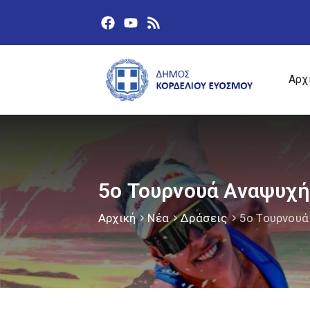
Αρχ
5ο Τουρνουά Αναψυχής
Αρχική
Νέα
Δράσεις
5ο Τουρνουά 