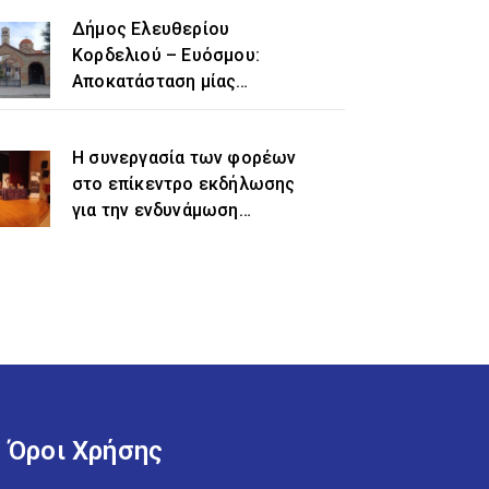
Δήμος Ελευθερίου
Κορδελιού – Ευόσμου:
Αποκατάσταση μίας
ιστορικής αδικίας η
προσθήκη του τοπωνυμίου
Η συνεργασία των φορέων
«Ελευθέριο» στην
στο επίκεντρο εκδήλωσης
ονομασία του δήμου
για την ενδυνάμωση
γυναικών προσφυγικής και
μεταναστευτικής
προέλευσης
Όροι Χρήσης