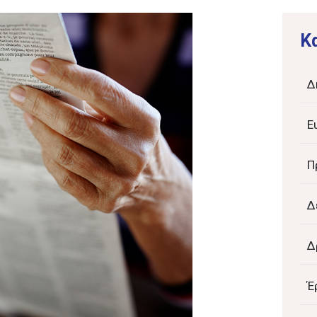
K
Δ
Ε
Π
Δ
Δ
Έ