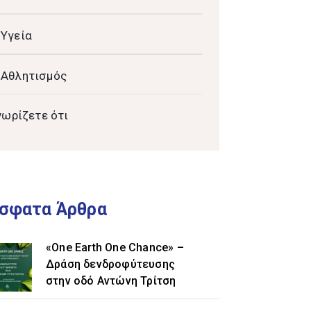
Υγεία
Αθλητισμός
νωρίζετε ότι
σφατα Άρθρα
«One Earth One Chance» –
Δράση δενδροφύτευσης
στην οδό Αντώνη Τρίτση