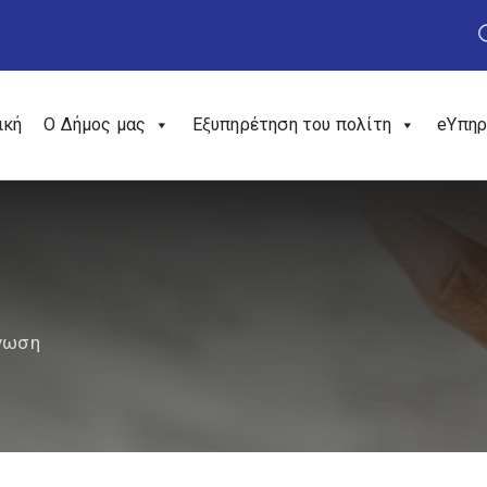
ική
Ο Δήμος μας
Εξυπηρέτηση του πολίτη
eΥπηρ
νωση