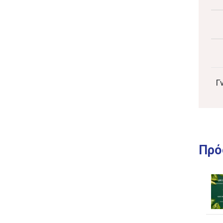
Γ
Πρό