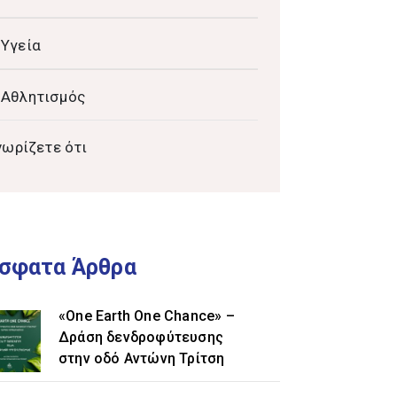
Υγεία
Αθλητισμός
νωρίζετε ότι
σφατα Άρθρα
«One Earth One Chance» –
Δράση δενδροφύτευσης
στην οδό Αντώνη Τρίτση