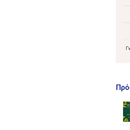
Γ
Πρό