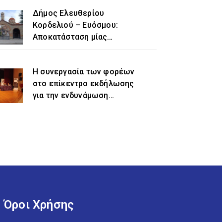
Δήμος Ελευθερίου
Κορδελιού – Ευόσμου:
Αποκατάσταση μίας
ιστορικής αδικίας η
προσθήκη του τοπωνυμίου
Η συνεργασία των φορέων
«Ελευθέριο» στην
στο επίκεντρο εκδήλωσης
ονομασία του δήμου
για την ενδυνάμωση
γυναικών προσφυγικής και
μεταναστευτικής
προέλευσης
Όροι Χρήσης