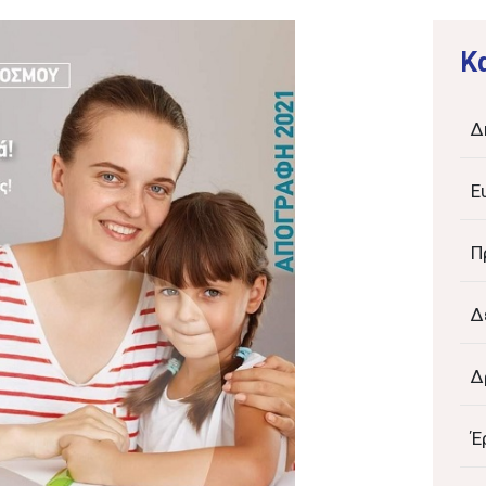
K
Δ
Ε
Π
Δ
Δ
Έ