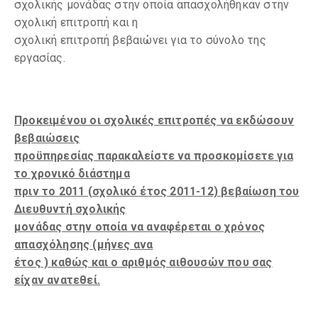
σχολικής μονάδας στην οποία απασχολήθηκαν στην
σχολική επιτροπή και η
σχολική επιτροπή βεβαιώνει για το σύνολο της
εργασίας.
Προκειμένου οι σχολικές επιτροπές να εκδώσουν
βεβαιώσεις
προϋπηρεσίας παρακαλείστε να προσκομίσετε για
το χρονικό διάστημα
πριν το 2011 (σχολικό έτος 2011-12) βεβαίωση του
Διευθυντή σχολικής
μονάδας στην οποία να αναφέρεται ο χρόνος
απασχόλησης (μήνες ανα
έτος ) καθώς και ο αριθμός αιθουσών που σας
είχαν ανατεθεί.