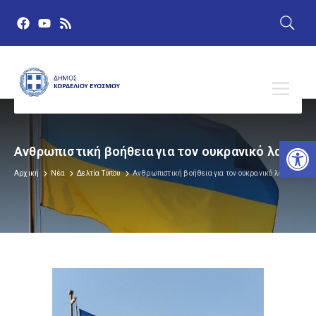
Αν
Aνθρωπιστική βοήθεια για τον ουκρανικό λαό
Αρχική
Νέα
Δελτία Τύπου
Aνθρωπιστική βοήθεια για τον ουκρανικό λαό