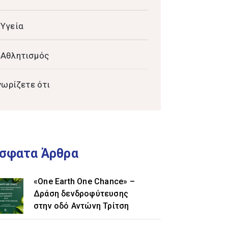
Υγεία
Αθλητισμός
νωρίζετε ότι
σφατα Άρθρα
«One Earth One Chance» –
Δράση δενδροφύτευσης
στην οδό Αντώνη Τρίτση