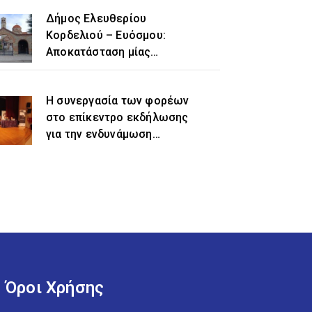
Δήμος Ελευθερίου
Κορδελιού – Ευόσμου:
Αποκατάσταση μίας
ιστορικής αδικίας η
προσθήκη του τοπωνυμίου
Η συνεργασία των φορέων
«Ελευθέριο» στην
στο επίκεντρο εκδήλωσης
ονομασία του δήμου
για την ενδυνάμωση
γυναικών προσφυγικής και
μεταναστευτικής
προέλευσης
Όροι Χρήσης