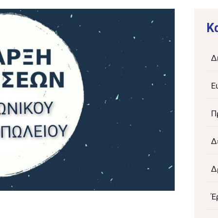
K
Δ
Ε
Π
Δ
Δ
Έ