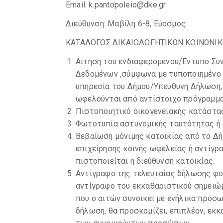
Email: k.pantopoleio@dke.gr
Διεύθυνση: Μαβίλη 6-8, Εύοσμος
ΚΑΤΑΛΟΓΟΣ ΔΙΚΑΙΟΛΟΓΗΤΙΚΩΝ ΚΟΙΝΩΝΙ
Αίτηση του ενδιαφερομένου/Έντυπο Σ
Δεδομένων ,σύμφωνα με τυποποιημένο υ
υπηρεσία του Δήμου/Υπεύθυνη Δήλωση, 
ωφελούνται από αντίστοιχο πρόγραμμα 
Πιστοποιητικό οικογενειακής κατάστα
Φωτοτυπία αστυνομικής ταυτότητας ή δ
Βεβαίωση μόνιμης κατοικίας από το Δή
επιχείρησης κοινής ωφελείας ή αντίγρ
πιστοποιείται η διεύθυνση κατοικίας.
Αντίγραφο της τελευταίας δήλωσης φορ
αντίγραφο του εκκαθαριστικού σημει
που ο αιτών συνοικεί με ενήλικα πρό
δήλωση, θα προσκομίζει, επιπλέον, εκκ