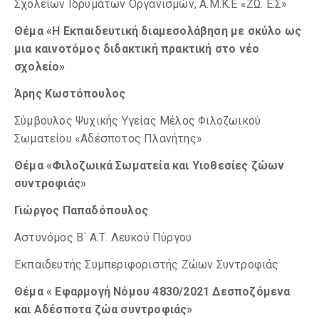
Σχολείων Ιδρυμάτων Οργανισμών, Α.Μ.Κ.Ε «ΖΩ. Ε.Σ»
Θέμα «Η Εκπαιδευτική διαμεσολάβηση με σκύλο ως
μια καινοτόμος διδακτική πρακτική στο νέο
σχολείο»
Άρης Κωστόπουλος
Σύμβουλος Ψυχικής Υγείας Μέλος Φιλοζωικού
Σωματείου «Αδέσποτος Πλανήτης»
Θέμα «Φιλοζωικά Σωματεία και Υιοθεσίες ζώων
συντροφιάς»
Γιώργος Παπαδόπουλος
Αστυνόμος Β΄ Α.Τ. Λευκού Πύργου
Εκπαιδευτής Συμπεριφοριστής Ζώων Συντροφιάς
Θέμα « Εφαρμογή Νόμου 4830/2021 Δεσποζόμενα
και Αδέσποτα ζώα συντροφιάς»