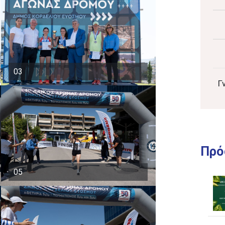
03
Γ
Πρό
05