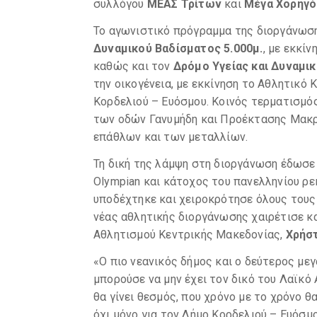
συλλόγου
ΜΕΑΣ Τρίτων
και
Μέγα Χορηγό
Το αγωνιστικό πρόγραμμα της διοργάνωσ
Δυναμικού Βαδίσματος 5.000μ.
, με εκκί
καθώς και τον
Δρόμο Υγείας και Δυναμικ
την οικογένεια, με εκκίνηση το Αθλητικό 
Κορδελιού – Ευόσμου. Κοινός τερματισμό
των οδών Γανυμήδη και Προέκτασης Μακρυ
επάθλων και των μεταλλίων.
Τη δική της λάμψη στη διοργάνωση έδωσ
Olympian και κάτοχος του πανελληνίου ρ
υποδέχτηκε και χειροκρότησε όλους τους 
νέας αθλητικής διοργάνωσης χαιρέτισε κα
Αθλητισμού Κεντρικής Μακεδονίας,
Χρήσ
«Ο πιο νεανικός δήμος και ο δεύτερος με
μπορούσε να μην έχει τον δικό του Λαϊκό
θα γίνει θεσμός, που χρόνο με το χρόνο θ
όχι μόνο για τον Δήμο Κορδελιού – Ευόσμ