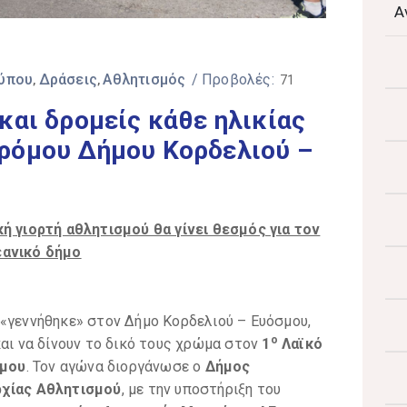
Α
Τύπου
Δράσεις
Αθλητισμός
/ Προβολές:
‚
‚
71
και δρομείς κάθε ηλικίας
ρόμου Δήμου Κορδελιού –
ή γιορτή αθλητισμού θα γίνει θεσμός για τον
εανικό δήμο
 «γεννήθηκε» στον Δήμο Κορδελιού – Ευόσμου,
ο
και να δίνουν το δικό τους χρώμα στον
1
Λαϊκό
σμου
. Τον αγώνα διοργάνωσε ο
Δήμος
χίας Αθλητισμού
, με την υποστήριξη του