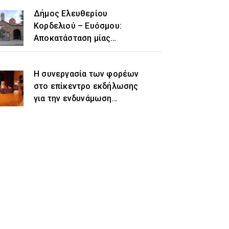
Δήμος Ελευθερίου
Κορδελιού – Ευόσμου:
Αποκατάσταση μίας
ιστορικής αδικίας η
προσθήκη του τοπωνυμίου
Η συνεργασία των φορέων
«Ελευθέριο» στην
στο επίκεντρο εκδήλωσης
ονομασία του δήμου
για την ενδυνάμωση
γυναικών προσφυγικής και
μεταναστευτικής
προέλευσης