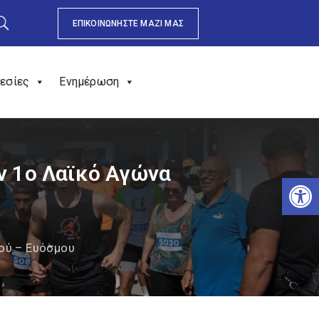
ΕΠΙΚΟΙΝΩΝΗΣΤΕ ΜΑΖΙ ΜΑΣ
εσίες
Ενημέρωση
ν 1ο Λαϊκό Αγώνα
Αν
ιού – Ευόσμου