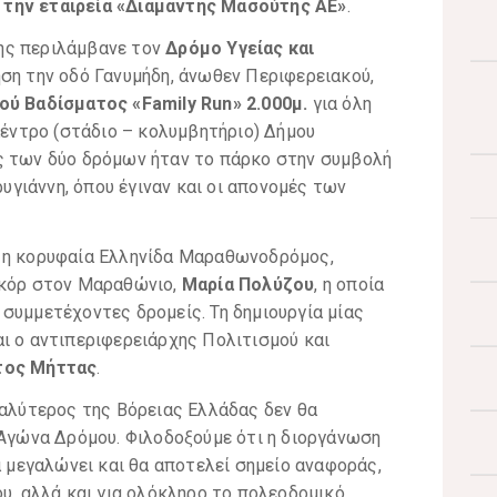
 την εταιρεία «Διαμαντής Μασούτης ΑΕ»
.
ης περιλάμβανε τον
Δρόμο Υγείας και
νηση την οδό Γανυμήδη, άνωθεν Περιφερειακού,
ού Βαδίσματος «Family Run» 2.000μ.
για όλη
Κέντρο (στάδιο – κολυμβητήριο) Δήμου
ς των δύο δρόμων ήταν το πάρκο στην συμβολή
γιάννη, όπου έγιναν και οι απονομές των
ε η κορυφαία Ελληνίδα Μαραθωνοδρόμος,
εκόρ στον Μαραθώνιο,
Μαρία Πολύζου
, η οποία
συμμετέχοντες δρομείς. Τη δημιουργία μίας
ι ο αντιπεριφερειάρχης Πολιτισμού και
τος Μήττας
.
γαλύτερος της Βόρειας Ελλάδας δεν θα
 Αγώνα Δρόμου. Φιλοδοξούμε ότι η διοργάνωση
α μεγαλώνει και θα αποτελεί σημείο αναφοράς,
ου, αλλά και για ολόκληρο το πολεοδομικό