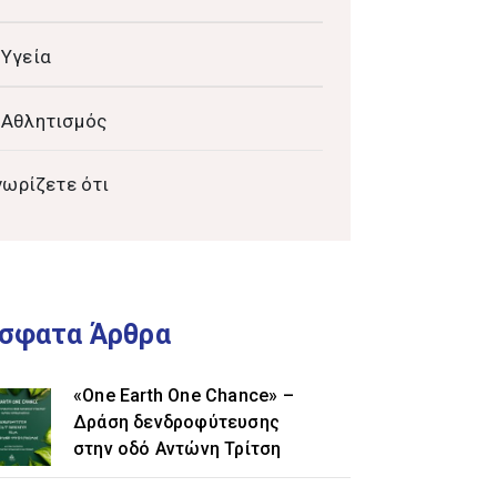
Υγεία
Αθλητισμός
νωρίζετε ότι
σφατα Άρθρα
«One Earth One Chance» –
Δράση δενδροφύτευσης
στην οδό Αντώνη Τρίτση