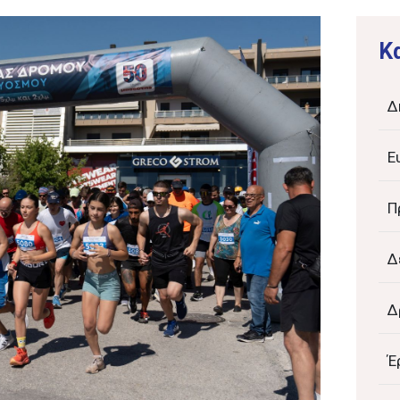
K
Δ
Ε
Π
Δ
Δ
Έ