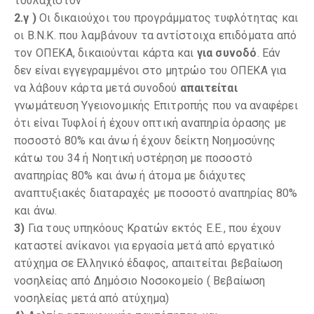
τουλάχιστον
2.γ )
Οι δικαιούχοι του προγράμματος τυφλότητας και
οι Β.Ν.Κ. που λαμβάνουν τα αντίστοιχα επιδόματα από
τον ΟΠΕΚΑ, δικαιούνται κάρτα και
για συνοδό
. Εάν
δεν είναι εγγεγραμμένοι στο μητρώο του ΟΠΕΚΑ για
να λάβουν κάρτα μετά συνοδού
απαιτείται
γνωμάτευση Υγειονομικής Επιτροπής που να αναφέρει
ότι είναι Τυφλοί ή έχουν οπτική αναπηρία όρασης με
ποσοστό 80% και άνω ή έχουν δείκτη Νοημοσύνης
κάτω του 34 ή Νοητική υστέρηση με ποσοστό
αναπηρίας 80% και άνω ή άτομα με διάχυτες
αναπτυξιακές διαταραχές με ποσοστό αναπηρίας 80%
και άνω.
3)
Για τους υπηκόους Κρατών εκτός Ε.Ε., που έχουν
καταστεί ανίκανοι για εργασία μετά από εργατικό
ατύχημα σε Ελληνικό έδαφος, απαιτείται βεβαίωση
νοσηλείας από Δημόσιο Νοσοκομείο ( Βεβαίωση
νοσηλείας μετά από ατύχημα)