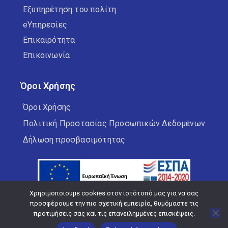
Εξυπηρέτηση του πολίτη
eΥπηρεσίες
Επικαιρότητα
Επικοινωνία
Όροι Χρήσης
Όροι Χρήσης
Πολιτική Προστασίας Προσωπικών Δεδομένων
Δήλωση προσβασιμότητας
Χρησιμοποιούμε cookies στον ιστότοπό μας για να σας
προσφέρουμε την πιο σχετική εμπειρία, θυμόμαστε τις
προτιμήσεις σας και τις επανειλημμένες επισκέψεις.
Copyright © 2026 Δήμος Κορδελιού Ευόσμου