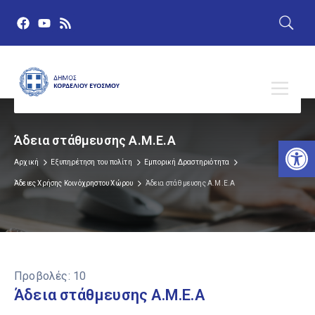
Άδεια στάθμευσης Α.Μ.Ε.Α
Αν
Αρχική
Εξυπηρέτηση του πολίτη
Εμπορική Δραστηριότητα
Άδειες Χρήσης Κοινόχρηστου Χώρου
Άδεια στάθμευσης Α.Μ.Ε.Α
Προβολές:
10
Άδεια στάθμευσης Α.Μ.Ε.Α