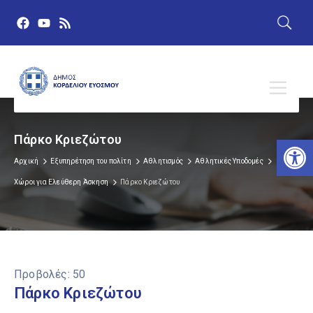
Πάρκο Κριεζώτου
Αν
Αρχική
Εξυπηρέτηση του πολίτη
Αθλητισμός
Αθλητικές Υποδομές
Χώροι για Ελεύθερη Άσκηση
Πάρκο Κριεζώτου
Προβολές:
50
Πάρκο Κριεζώτου