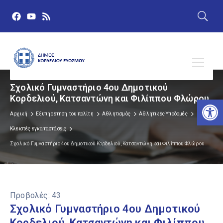
Σχολικό Γυμναστήριο 4ου Δημοτικού
Κορδελιού, Κατσαντώνη και Φιλίππου Φλώρου
Αν
Αρχική
Εξυπηρέτηση του πολίτη
Αθλητισμός
Αθλητικές Υποδομές
Κλειστές εγκαταστάσεις
Σχολικό Γυμναστήριο 4ου Δημοτικού Κορδελιού, Κατσαντώνη και Φιλίππου Φλώρου
Προβολές:
43
Σχολικό Γυμναστήριο 4ου Δημοτικού
Κορδελιού, Κατσαντώνη και Φιλίππου