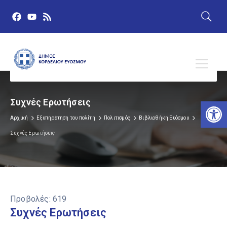
Αν
Συχνές Ερωτήσεις
Αρχική
Εξυπηρέτηση του πολίτη
Πολιτισμός
Βιβλιοθήκη Ευόσμου
Συχνές Ερωτήσεις
Προβολές:
619
Συχνές Ερωτήσεις