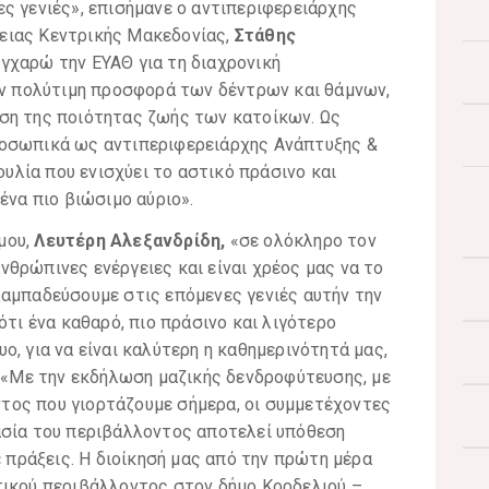
ς γενιές», επισήμανε ο αντιπεριφερειάρχης
ειας Κεντρικής Μακεδονίας,
Στάθης
υγχαρώ την ΕΥΑΘ για τη διαχρονική
την πολύτιμη προσφορά των δέντρων και θάμνων,
ση της ποιότητας ζωής των κατοίκων. Ως
ροσωπικά ως αντιπεριφερειάρχης Ανάπτυξης &
λία που ενισχύει το αστικό πράσινο και
ένα πιο βιώσιμο αύριο».
μου,
Λευτέρη Αλεξανδρίδη,
«σε ολόκληρο τον
θρώπινες ενέργειες και είναι χρέος μας να το
λαμπαδεύσουμε στις επόμενες γενιές αυτήν την
ότι ένα καθαρό, πιο πράσινο και λιγότερο
, για να είναι καλύτερη η καθημερινότητά μας,
. «Με την εκδήλωση μαζικής δενδροφύτευσης, με
τος που γιορτάζουμε σήμερα, οι συμμετέχοντες
ασία του περιβάλλοντος αποτελεί υπόθεση
ε πράξεις. Η διοίκησή μας από την πρώτη μέρα
τικού περιβάλλοντος στον δήμο Κορδελιού –