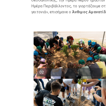
Θεσσαλονίκης, την Ημέρα Νερού ‘ήμασταν’
Ημέρα Περιβάλλοντος, το γιορτάζουμε στ
γειτονιά», επισήμανε ο
Άνθιμος Αμανατί
02