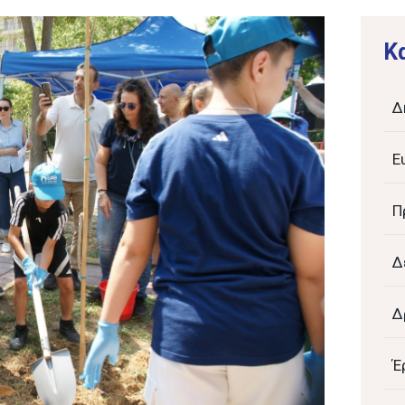
K
Δ
Ε
Π
Δ
Δ
Έ