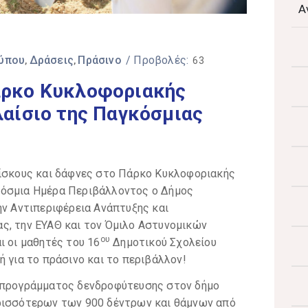
Α
Τύπου
Δράσεις
Πράσινο
/ Προβολές:
‚
‚
63
άρκο Κυκλοφοριακής
αίσιο της Παγκόσμιας
βίσκους και δάφνες στο Πάρκο Κυκλοφοριακής
κόσμια Ημέρα Περιβάλλοντος ο Δήμος
ην Αντιπεριφέρεια Ανάπτυξης και
ς, την ΕΥΑΘ και τον Όμιλο Αστυνομικών
ου
ι οι μαθητές του 16
Δημοτικού Σχολείου
ή για το πράσινο και το περιβάλλον!
υ προγράμματος δενδροφύτευσης στον δήμο
ερισσότερων των 900 δέντρων και θάμνων από