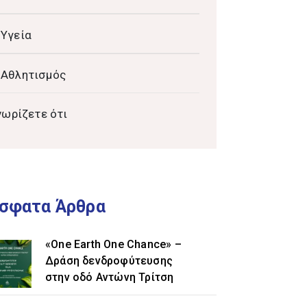
Υγεία
Αθλητισμός
νωρίζετε ότι
σφατα Άρθρα
«One Earth One Chance» –
Δράση δενδροφύτευσης
στην οδό Αντώνη Τρίτση