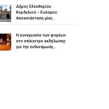
Δήμος Ελευθερίου
Κορδελιού – Ευόσμου:
Αποκατάσταση μίας
ιστορικής αδικίας η
προσθήκη του τοπωνυμίου
Η συνεργασία των φορέων
«Ελευθέριο» στην
στο επίκεντρο εκδήλωσης
ονομασία του δήμου
για την ενδυνάμωση
γυναικών προσφυγικής και
μεταναστευτικής
προέλευσης