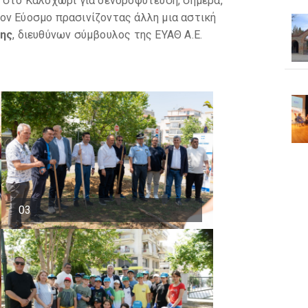
 στο Καλοχώρι για δενδροφύτευση, σήμερα,
ον Εύοσμο πρασινίζοντας άλλη μια αστική
δης
, διευθύνων σύμβουλος της ΕΥΑΘ Α.Ε.
03