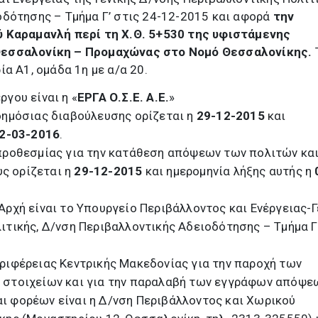
οδότησης – Τμήμα Γ’ στις 24-12-2015 και αφορά
την
ύ Καραμανλή περί τη Χ.Θ. 5+530 της υφιστάμενης
Θεσσαλονίκη – Προμαχώνας στο Νομό Θεσσαλονίκης.
α Α1, ομάδα 1η με α/α 20.
γου είναι η «
EΡΓΑ Ο.Σ.Ε. Α.Ε.
»
δημόσιας διαβούλευσης ορίζεται η
29-12-2015
και
2-03-2016
.
προθεσμίας για την κατάθεση απόψεων των πολιτών κα
ς ορίζεται η
29-12-2015
και ημερομηνία λήξης αυτής η
Αρχή είναι το Υπουργείο Περιβάλλοντος και Ενέργειας-Γ
ιτικής, Δ/νση Περιβαλλοντικής Αδειοδότησης – Τμήμα Γ
ριφέρειας Κεντρικής Μακεδονίας για την παροχή των
 στοιχείων και για την παραλαβή των εγγράφων απόψε
ι φορέων είναι η Δ/νση Περιβάλλοντος και Χωρικού