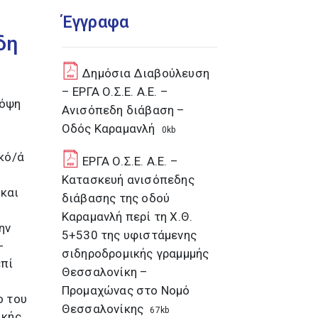
Έγγραφα
δη
Δημόσια Διαβούλευση
– EΡΓΑ Ο.Σ.Ε. Α.Ε. –
πόψη
Ανισόπεδη διάβαση –
Οδός Καραμανλή
0kb
κό/ά
EΡΓΑ Ο.Σ.Ε. Α.Ε. –
Κατασκευή ανισόπεδης
 και
διάβασης της οδού
Καραμανλή περί τη Χ.Θ.
ην
5+530 της υφιστάμενης
-
σιδηροδρομικής γραμμμής
επί
Θεσσαλονίκη –
Προμαχώνας στο Νομό
ο του
Θεσσαλονίκης
67kb
κής,