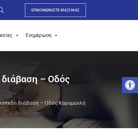
ΕΠΙΚΟΙΝΩΝΗΣΤΕ ΜΑΖΙ ΜΑΣ
εσίες
Ενημέρωση
η διάβαση – Οδός
Αν
νισόπεδη διάβαση – Οδός Καραμανλή