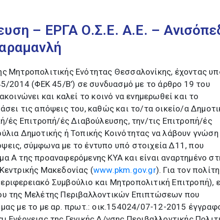
υση – EΡΓΑ Ο.Σ.Ε. Α.Ε. – Ανισόπε
Καραμανλή
ης Μητροπολιτικής Ενότητας Θεσσαλονίκης, έχοντας υ
45/2014 (ΦΕΚ 45/Β’) σε συνδυασμό με το άρθρο 19 του
ακοινώνει και καλεί το κοινό να ενημερωθεί και το
άσει τις απόψεις του, καθώς και το/τα οικείο/α Δημοτι
κή/ές Επιτροπή/ές Διαβούλευσης, την/τις Επιτροπή/ές
ύλια Δημοτικής ή Τοπικής Κοινότητας να λάβουν γνώση
ψεις, σύμφωνα με το έντυπο υπό στοιχεία Δ11, που
μα Α της προαναφερόμενης ΚΥΑ και είναι αναρτημένο στ
Κεντρικής Μακεδονίας (
www.pkm.gov.gr
). Για τον πολίτη
εριφερειακό Συμβούλιο και Μητροπολιτική Επιτροπή), 
ου της Μελέτης Περιβαλλοντικών Επιπτώσεων που
μας με το με αρ. πρωτ.: οικ.154024/07-12-2015 έγγραφ
ι Ενέργειας της Γενικής Δ/νσης Περιβαλλοντικής Πολιτι