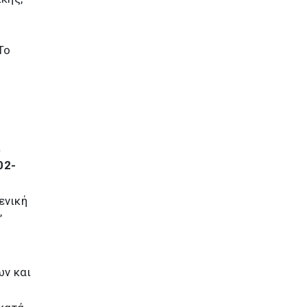
Το
ι
02-
ενική
’
ων και