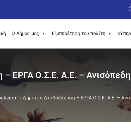
ική
Ο Δήμος μας
Εξυπηρέτηση του πολίτη
eΥπηρ
– EΡΓΑ Ο.Σ.Ε. Α.Ε. – Ανισόπεδ
ούλευση
Δημόσια Διαβούλευση – EΡΓΑ Ο.Σ.Ε. Α.Ε. – Α