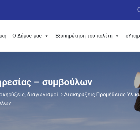
ική
Ο Δήμος μας
Εξυπηρέτηση του πολίτη
eΥπηρ
ηρεσίας – συμβούλων
οκηρύξεις, διαγωνισμοί
Διακηρύξεις Προμήθειας Υλικ
ύλων