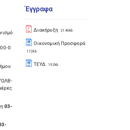
Έγγραφα
Διακήρυξη
2146kb
νισμό
Οικονομική Προσφορά
000-0
172kb
ΤΕΥΔ
192kb
Δήμου
ΥΩΛΒ-
μέρες
 η
03-
03-