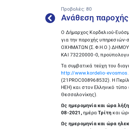
Προβολές:
80
Ανάθεση παροχής
Ο Δήμαρχος Κορδελιού-Ευόσμ
για την παροχής υπηρεσιών
ΟΧΗΜΑΤΩΝ (Σ.Φ.Η.Ο.) ΔΗΜΟΥ 
ΚΑΙ 73220000-0, προϋπολογισ
Τα συμβατικά τεύχη του διαγ
http://www.kordelio-evosmos.
(21PROC008968532). Η Περίλ
ΗΕΗ) και στον Ελληνικό τύπο
Θεσσαλονίκης).
Ως ημερομηνία
και ώρα λήξ
08-2021,
ημέρα
Τρίτη
και ώρ
Ως ημερομηνία και ώρα ηλε