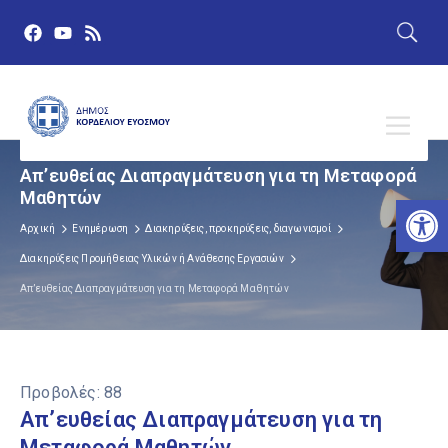
Απ’ευθείας Διαπραγμάτευση για τη Μεταφορά
Μαθητών
Αν
Αρχική
Ενημέρωση
Διακηρύξεις, προκηρύξεις, διαγωνισμοί
Διακηρύξεις Προμήθειας Υλικών ή Ανάθεσης Εργασιών
Απ’ευθείας Διαπραγμάτευση για τη Μεταφορά Μαθητών
Προβολές:
88
Απ’ευθείας Διαπραγμάτευση για τη
Μεταφορά Μαθητών