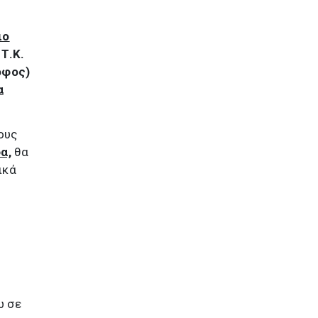
ιο
Τ.Κ.
φος)
α
ους
α,
θα
ικά
ω σε