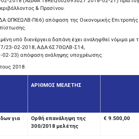
16-02-2018 (ΑΔΑΜ:18REQ002693027 2018-02-21) πρωτο
εριβάλλοντος & Πρασίνου.
(ΑΔΑ:ΩΠΚΕΩΛΒ-Π66) απόφαση της Οικονομικής Επιτροπής
 πίστωσης.
ιμένη υπό διενέργεια δαπάνη έχει αναληφθεί νόμιμα με 
87/23-02-2018, ΑΔΑ:6Σ7ΘΩΛΒ-Σ14,
02-23) απόφαση ανάληψης υποχρέωσης.
τους 2018.
ΑΡΙΘΜΟΣ ΜΕΛΕΤΗΣ
ΑΣ
ΠΡΟΫΠΟΛΟΓΙΣΜΟΣ
δων για
Ορθή επανάληψη της
€ 9.500,00
300/2018 μελέτης