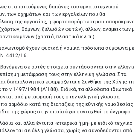
λες οι απαιτούμενες δαπάνες του εργατοτεχνικού
ν, των οχημάτων και των εργαλείων που θα
τέλεση της εργασίας, η φορτοεκφόρτωση και απομάκρυν
χόρτων, θάμνων, ξυλωδών φυτών), άλλων, ανάμεικτων μ
αντικειμένων (χαρτιά, πλαστικά κ.λ.π.).
ιαγωνισμό έχουν φυσικά ή νομικά πρόσωπα σύμφωνα με
 Ν. 4412/16.
βανόμενα σε αυτές στοιχεία συντάσσονται στην ελληνι
επίσημη μετάφρασή τους στην ελληνική γλώσσα. Στα
αι δικαιολογητικά εφαρμόζεται η Συνθήκη της Χάγης τη
 το ν.1497/1984 (Α΄188). Ειδικά, τα αλλοδαπά ιδιωτικά
ονται από μετάφρασή τους στην ελληνική γλώσσα
ο αρμόδιο κατά τις διατάξεις της εθνικής νομοθεσίας
διο της χώρας στην οποία έχει συνταχθεί το έγγραφο.
άδια και άλλα έντυπα -εταιρικά ή μη- με ειδικό τεχνικό
βάλλονται σε άλλη γλώσσα, χωρίς να συνοδεύονται από