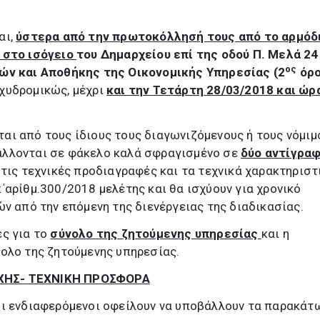
αι,
ύστερα από την πρωτοκόλλησή τους από το αρμόδ
 στο ισόγειο
του Δημαρχείου επί της οδού Π. Μελά 24 
ος
ών και Αποθήκης της Οικονομικής Υπηρεσίας (2
όρο
χυδρομικώς, μέχρι
και την Τετάρτη 28/03/2018 και ώρ
αι από τους ίδιους τους διαγωνιζόμενους ή τους νόμιμ
άλλονται σε φάκελο καλά σφραγισμένο σε
δύο αντίγραφ
 τις τεχνικές προδιαγραφές και τα τεχνικά χαρακτηριστ
΄αρίθμ.300/2018 μελέτης και θα ισχύουν για χρονικό
ών από την επόμενη της διενέργειας της διαδικασίας.
ές για το
σύνολο της ζητούμενης υπηρεσίας
και η
ολο της ζητούμενης υπηρεσίας.
ΧΗΣ- ΤΕΧΝΙΚΗ ΠΡΟΣΦΟΡΑ
οι ενδιαφερόμενοι οφείλουν να υποβάλλουν τα παρακάτ