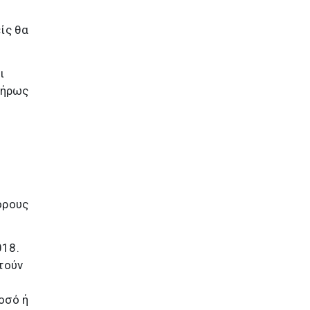
είς θα
ι
λήρως
όρους
018.
τούν
οσό ή