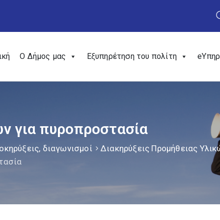
ική
Ο Δήμος μας
Εξυπηρέτηση του πολίτη
eΥπηρ
ν για πυροπροστασία
οκηρύξεις, διαγωνισμοί
Διακηρύξεις Προμήθειας Υλικ
τασία