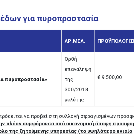
έδων για πυροπροστασία
ΑΡ.ΜΕΛ.
ΠΡΟΫΠΟΛΟΓΙ
Ορθή
επανάληψη
€ 9.500,00
ια πυροπροστασία
»
της
300/2018
μελέτης
πρόκειται να προβεί στη συλλογή σφραγισμένων προσ
την πλέον συμφέρουσα από οικονομική άποψη προσφο
νολο της ζητούμενης υπηρεσίας (το υψηλότερο ενιαίο