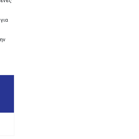
γενές
 για
την