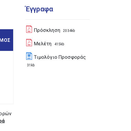
Έγγραφα
Πρόσκληση
2034kb
ΣΜΟΣ
Μελέτη
415kb
Τιμολόγιο Προσφοράς
31kb
φορών
ρά