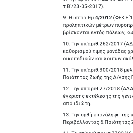
τ.Β΄/23-05-2017).
9.
Η υπ’αριθμ.
4/2012
(ΦΕΚ Β΄
προληπτικών μέτρων πυροπρ
βρίσκονται εντός πόλεων, κ
10. Την υπ’αριθ.262/2017 (
καθορισμού τιμής μονάδας χ
οικοπεδικών και λοιπών ακά
11. Την υπ’αριθ.300/2018 με
Ποιότητας Ζωής της Δ/νσης 
12. Την υπ’αριθ.27/2018 (Α
έγκρισης εκτέλεσης της γεν
από ιδιώτη.
13. Την ορθή επανάληψη της 
Περιβάλλοντος & Ποιότητας 