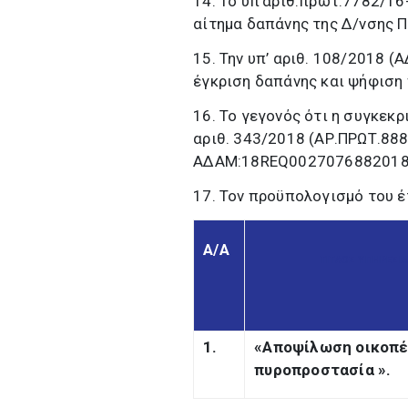
14. Το υπ’αριθ.πρωτ.7782/
αίτημα δαπάνης της Δ/νσης Π
15. Την υπ’ αριθ. 108/2018 
έγκριση δαπάνης και ψήφιση
16. Το γεγονός ότι η συγκεκρ
αριθ. 343/2018 (ΑΡ.ΠΡΩΤ.88
ΑΔΑΜ:18REQ0027076882018-
17. Τον προϋπολογισμό του έ
Α/Α
ΤΙΤΛΟΣ ΥΠΗΡΕΣΙ
1.
«Αποψίλωση οικοπέ
πυροπροστασία
».