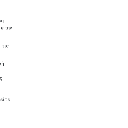
ση
ε την
 τις
κή
ς
 είτε