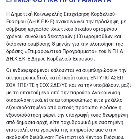
Η Δημοτική Κοινωφελής Επιχείρηση Κορδελιού-
Ευόσμου (ΔΗ.Κ.Ε.Κ-Ε) ανακοινώνει την πρόσληψη, με
σύμβαση εργασίας ιδιωτικού δικαίου ορισμένου
χρόνου, συνολικά δεκατριών (13) ωρομισθίων και
διάρκεια σύμβασης 8 μηνών για την υλοποίηση της
δράσης «Επιμορφωτικά Προγράμματα» του Ν.Π.Ι.Δ.
ΔΗ.Κ.Ε.Κ-Ε Δήμου Κορδελιού-Ευόσμου .
Οι ενδιαφερόμενοι καλούνται να συμπληρώσουν την
αίτηση με κωδικό, κατά περίπτωση, ΕΝΤΥΠΟ ΑΣΕΠ
ΣΟΧ 1ΠΕ/ΤΕ ή ΣΟΧ 2ΔΕ/ΥΕ και να την υποβάλουν, μαζί
με τα απαιτούμενα από την παρούσα Ανακοίνωση
δικαιολογητικά, είτε αυτοπροσώπως είτε με άλλο
εξουσιοδοτημένο από αυτούς πρόσωπο, εφόσον η
εξουσιοδότηση φέρει την υπογραφή τους θεωρημένη
από δημόσια αρχή, είτε ταχυδρομικά με συστημένη
επιστολή, στα γραφεία της υπηρεσίας μας στην
ακόλουθη διεύθυνση: Πολιτιστικό Κέντρο Ευόσμου,