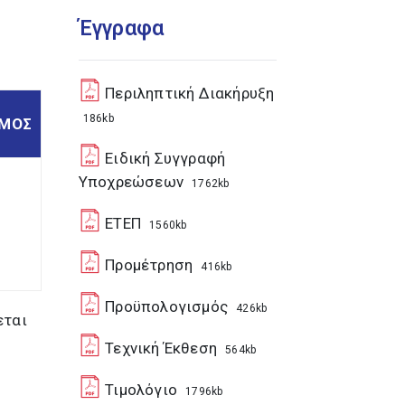
Έγγραφα
Περιληπτική Διακήρυξη
186kb
ΣΜΟΣ
Ειδική Συγγραφή
Υποχρεώσεων
1762kb
ΕΤΕΠ
1560kb
Προμέτρηση
416kb
Προϋπολογισμός
426kb
εται
Τεχνική Έκθεση
564kb
Τιμολόγιο
1796kb