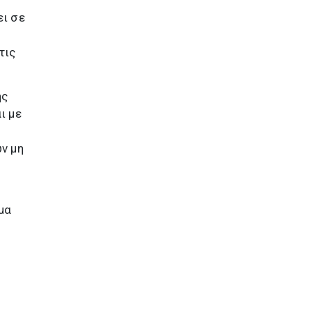
ι σε
τις
ης
ι με
ν μη
μα