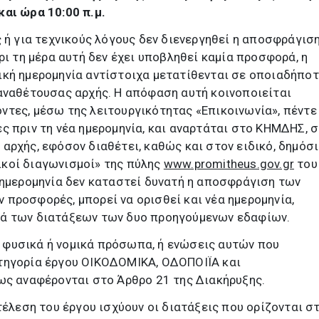
αι ώρα 10:00 π.μ.
ς ή για τεχνικούς λόγους δεν διενεργηθεί η αποσφράγισ
ρι τη μέρα αυτή δεν έχει υποβληθεί καμία προσφορά, η
ική ημερομηνία αντίστοιχα μετατίθενται σε οποιαδήπο
αναθέτουσας αρχής. Η απόφαση αυτή κοινοποιείται
τες, μέσω της λειτουργικότητας «Επικοινωνία», πέντε 
ς πριν τη νέα ημερομηνία, και αναρτάται στο ΚΗΜΔΗΣ, 
αρχής, εφόσον διαθέτει, καθώς και στον ειδικό, δημόσ
κοί διαγωνισμοί» της πύλης
www.promitheus.gov.gr
του
 ημερομηνία δεν καταστεί δυνατή η αποσφράγιση των
προσφορές, μπορεί να ορισθεί και νέα ημερομηνία,
ά των διατάξεων των δυο προηγούμενων εδαφίων.
 φυσικά ή νομικά πρόσωπα, ή ενώσεις αυτών που
τηγορία έργου ΟΙΚΟΔΟΜΙΚΑ, ΟΔΟΠΟΙΪΑ και
αναφέρονται στο Άρθρο 21 της Διακήρυξης.
τέλεση του έργου ισχύουν οι διατάξεις που ορίζονται σ