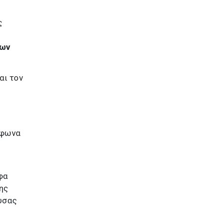
ς
δων
αι τον
μφωνα
φα
ης
υσας