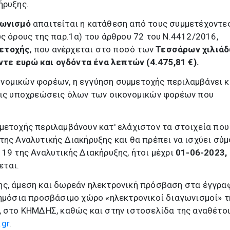
ήρυξης.
γωνισμό
απαιτείται η κατάθεση από τους συμμετέχοντε
υς όρους της παρ.1α) του άρθρου 72 του Ν.4412/2016,
μετοχής
, που ανέρχεται στο ποσό των
Τεσσάρων χιλιά
ντε ευρώ
και ογδόντα ένα λεπτών (4.475,81 €).
νομικών φορέων, η εγγύηση συμμετοχής περιλαμβάνει κ
 τις υποχρεώσεις όλων των οικονομικών φορέων που
μετοχής περιλαμβάνουν κατ' ελάχιστον τα στοιχεία που
της Αναλυτικής Διακήρυξης και θα πρέπει να ισχύει σύ
 19 της Αναλυτικής Διακήρυξης, ήτοι μέχρι
01-06-2023,
εται.
ης, άμεση και δωρεάν ηλεκτρονική πρόσβαση στα έγγρα
δημόσια προσβάσιμο χώρο «ηλεκτρονικοί διαγωνισμοί» τ
, στο ΚΗΜΔΗΣ, καθώς και στην ιστοσελίδα της αναθέτο
.gr
.