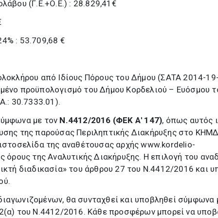
λάβου (Γ.Ε.+Ο.Ε.) : 28.829,41€
€
4% : 53.709,68 €
ολοκλήρου από Ιδίους Πόρους του Δήμου (ΣΑΤΑ 2014-19-
ιμένο προϋπολογισμό του Δήμου Κορδελιού – Ευόσμου τ
Α.: 30.7333.01).
σύμφωνα με τον
Ν.4412/2016 (ΦΕΚ Α' 147)
, όπως αυτός 
ευσης της παρούσας Περιληπτικής Διακήρυξης στο ΚΗΜΔ
 ιστοσελίδα της αναθέτουσας αρχής www.kordelio-
υς όρους της Αναλυτικής Διακήρυξης. Η επιλογή του ανα
οικτή διαδικασία» του άρθρου 27 του Ν.4412/2016 και υ
ού.
διαγωνιζομένων, θα συνταχθεί και υποβληθεί σύμφωνα 
.2(α) του Ν.4412/2016. Κάθε προσφέρων μπορεί να υποβ