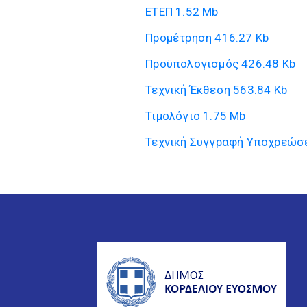
ΕΤΕΠ
1.52 Mb
Προμέτρηση
416.27 Kb
Προϋπολογισμός
426.48 Kb
Τεχνική Έκθεση
563.84 Kb
Τιμολόγιο
1.75 Mb
Τεχνική Συγγραφή Υποχρεώσ