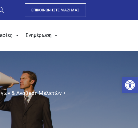
ΕΠΙΚΟΙΝΩΝΗΣΤΕ ΜΑΖΙ ΜΑΣ
εσίες
Ενημέρωση
Αν
Έργων & Ανάθεση Μελετών