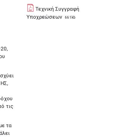
Τεχνική Συγγραφή
Υποχρεώσεων
661kb
20,
ου
ισχύει
ΗΣ,
δόχου
πό τις
με τα
άλει