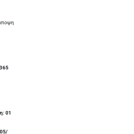
 άποψη
365
η: 01
05/