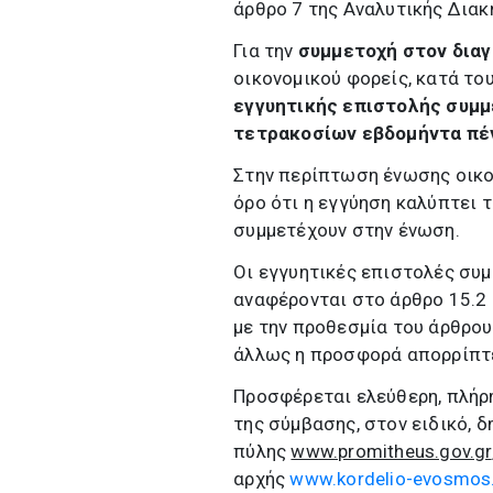
άρθρο 7 της Αναλυτικής Διακ
Για την
συμμετοχή στον δια
οικονομικού φορείς, κατά το
εγγυητικής επιστολής συμ
τετρακοσίων εβδομήντα πέ
Στην περίπτωση ένωσης οικο
όρο ότι η εγγύηση καλύπτει
συμμετέχουν στην ένωση.
Οι εγγυητικές επιστολές συμ
αναφέρονται στο άρθρο 15.2 
με την προθεσμία του άρθρου
άλλως η προσφορά απορρίπτ
Προσφέρεται ελεύθερη, πλήρ
της σύμβασης, στον ειδικό, 
πύλης
www.promitheus.gov.gr
αρχής
www.kordelio-evosmos