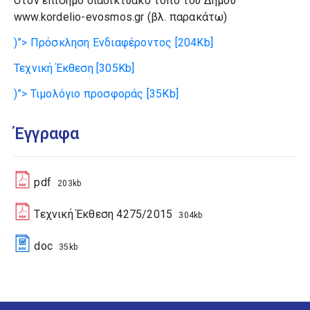
στον επίσημο διαδικτυακό τόπο του Δήμου
www.kordelio-evosmos.gr (βλ. παρακάτω)
)”>
Πρόσκληση Ενδιαφέροντος
[204Kb]
Τεχνική Έκθεση
[305Kb]
)”>
Τιμολόγιο προσφοράς
[35Kb]
Έγγραφα
pdf
203kb
Τεχνική Έκθεση 4275/2015
304kb
doc
35kb