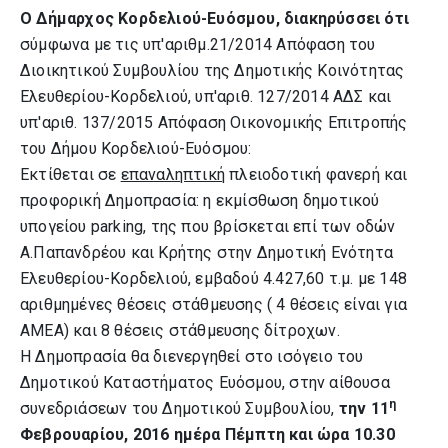
Ο Δήμαρχος Κορδελιού-Ευόσμου, διακηρύσσει ότι
σύμφωνα με τις υπ'αριθμ.21/2014 Απόφαση του
Διοικητικού Συμβουλίου της Δημοτικής Κοινότητας
Ελευθερίου-Κορδελιού, υπ'αριθ. 127/2014 ΑΔΣ και
υπ'αριθ. 137/2015 Απόφαση Οικονομικής Επιτροπής
του Δήμου Κορδελιού-Ευόσμου:
Εκτίθεται σε
επαναληπτική
πλειοδοτική φανερή και
προφορική Δημοπρασία: η εκμίσθωση δημοτικού
υπογείου parking, της που βρίσκεται επί των οδών
Α.Παπανδρέου και Κρήτης στην Δημοτική Ενότητα
Ελευθερίου-Κορδελιού, εμβαδού 4.427,60 τ.μ. με 148
αριθμημένες θέσεις στάθμευσης ( 4 θέσεις είναι για
ΑΜΕΑ) και 8 θέσεις στάθμευσης δίτροχων.
Η Δημοπρασία θα διενεργηθεί στο ισόγειο του
Δημοτικού Καταστήματος Ευόσμου, στην αίθουσα
η
συνεδριάσεων του Δημοτικού Συμβουλίου,
την 11
Φεβρουαρίου, 2016 ημέρα Πέμπτη και ώρα 10.30