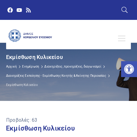
Eκμίσθωση Κυλικείου
Αν
Αρχική
Ενημέρωση
Διακηρύξεις, προκηρύξεις, διαγωνισμοί
Διακηρύξεις Εκποίησης - Εκμίσθωσης Κινητής & Ακίνητης Περιουσίας
Eκμίσθωση Κυλικείου
Προβολές:
63
Eκμίσθωση Κυλικείου