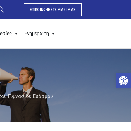
ΕΠΙΚΟΙΝΩΝΗΣΤΕ ΜΑΖΙ ΜΑΣ
εσίες
Ενημέρωση
Αν
2ου Γυμνασίου Ευόσμου