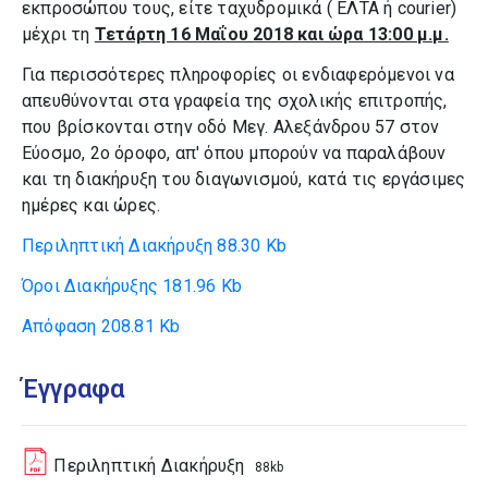
εκπροσώπου τους, είτε ταχυδρομικά ( ΕΛΤΑ ή courier)
μέχρι τη
Τετάρτη 16 Μαΐου 2018 και ώρα 13:00 μ.μ.
Για περισσότερες πληροφορίες οι ενδιαφερόμενοι να
απευθύνονται στα γραφεία της σχολικής επιτροπής,
που βρίσκονται στην οδό Μεγ. Αλεξάνδρου 57 στον
Εύοσμο, 2ο όροφο, απ' όπου μπορούν να παραλάβουν
και τη διακήρυξη του διαγωνισμού, κατά τις εργάσιμες
ημέρες και ώρες.
Περιληπτική Διακήρυξη
88.30 Kb
Όροι Διακήρυξης
181.96 Kb
Απόφαση
208.81 Kb
Έγγραφα
Περιληπτική Διακήρυξη
88kb