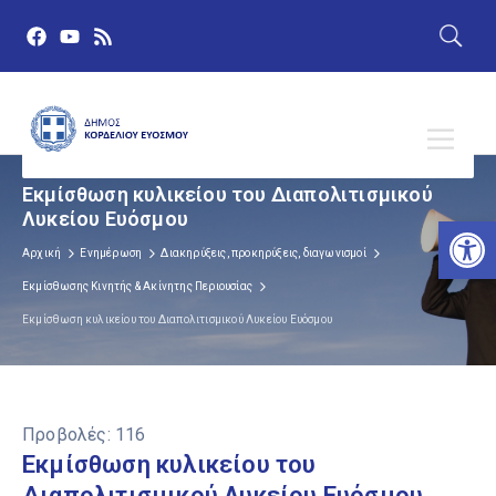
Εκμίσθωση κυλικείου του Διαπολιτισμικού
Λυκείου Ευόσμου
Αν
Αρχική
Ενημέρωση
Διακηρύξεις, προκηρύξεις, διαγωνισμοί
Εκμίσθωσης Κινητής & Ακίνητης Περιουσίας
Εκμίσθωση κυλικείου του Διαπολιτισμικού Λυκείου Ευόσμου
Προβολές:
116
Εκμίσθωση κυλικείου του
Διαπολιτισμικού Λυκείου Ευόσμου