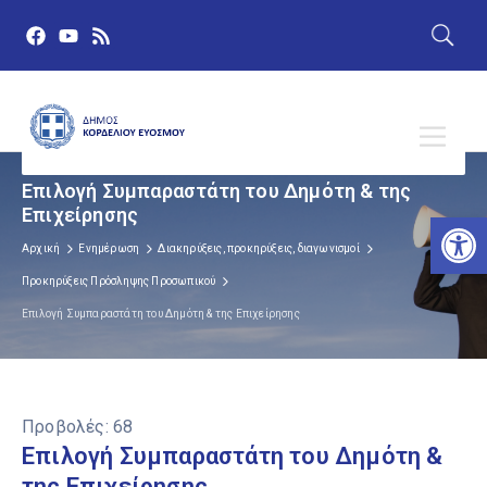
Eπιλογή Συμπαραστάτη του Δημότη & της
Επιχείρησης
Αν
Αρχική
Ενημέρωση
Διακηρύξεις, προκηρύξεις, διαγωνισμοί
Προκηρύξεις Πρόσληψης Προσωπικού
Eπιλογή Συμπαραστάτη του Δημότη & της Επιχείρησης
Προβολές:
68
Eπιλογή Συμπαραστάτη του Δημότη &
της Επιχείρησης