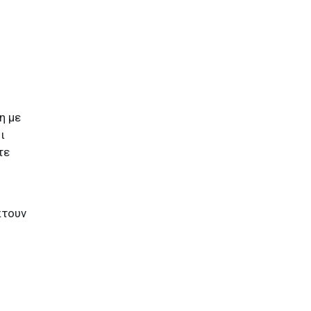
η με
ι
τε
πτουν