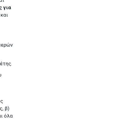
αι
ς για
 και
ημερών
έτης.
υ
ης
, β)
ι όλα