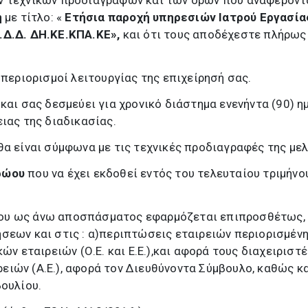
ν τεχνικών προδιαγραφών και των όρων που αναφέροντ
η
με τίτλο: «
Ετήσια παροχή υπηρεσιών Ιατρού Εργασία
.Δ.Δ. ΔΗ.ΚΕ.ΚΠΑ.ΚΕ»,
και
ότι τους αποδέχεστε πλήρως
 περιορισμοί λειτουργίας της επιχείρησή σας.
 και σας δεσμεύει για χρονικό διάστημα ενενήντα (90) 
ειας της διαδικασίας.
θα είναι σύμφωνα με τις τεχνικές προδιαγραφές της μελ
ρώου
που να έχει εκδοθεί εντός του τελευταίου τριμήνο
ου ως άνω αποσπάσματος εφαρμόζεται επιπροσθέτως,
σεων και στις : α)περιπτώσεις εταιρειών περιορισμέν
ών εταιρειών (Ο.Ε. και Ε.Ε.),και αφορά τους διαχειριστές
ιών (Α.Ε.), αφορά τον Διευθύνοντα Σύμβουλο, καθώς κα
βουλίου.