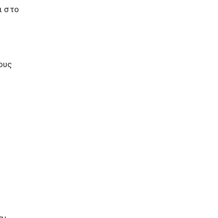
ι στο
ους