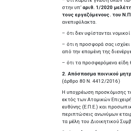
– ότι λάβατε γνώση όλων τω
στην υπ’
αριθ. 1/2020 μελέτ
τους εργαζόμενους. του Ν.Π
ανεπιφύλακτα.
– ότι δεν υφίστανται νομικοί
– ότι η προσφορά σας ισχύει
από την επομένη της διενέργ
– ότι τα προσφερόμενα είδη 
2.
Απόσπασμα ποινικού μητ
(άρθρο 80 Ν. 4412/2016)
Η υποχρέωση προσκόμισης τ
εκτός των Ατομικών Επιχειρή
ευθύνης (Ε.Π.Ε.) και προσωπικ
περιπτώσεις ανωνύμων εταιρε
τα μέλη του Διοικητικού Συμ