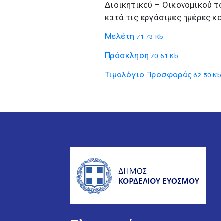
Διοικητικού – Οικονομικού τ
κατά τις εργάσιμες ημέρες κα
Μελέτη
71.73 Kb
Πρόσκληση
70.61 Kb
Τιμολόγιο Προσφοράς
62.50 Kb