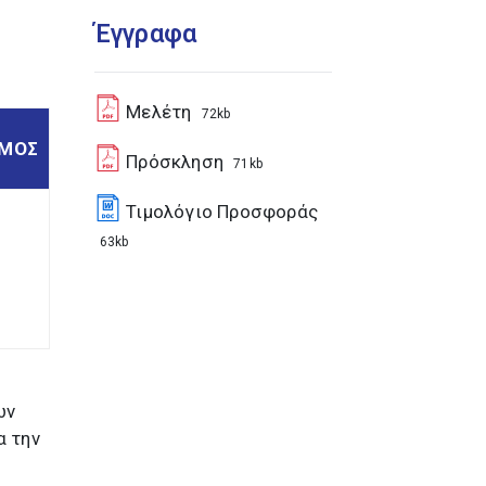
Έγγραφα
Μελέτη
72kb
ΣΜΟΣ
Πρόσκληση
71kb
Τιμολόγιο Προσφοράς
63kb
ων
α την