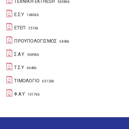
TEXNIKH EKTHESH
5658kb
Ε.Σ.Υ
1480kb
ΕΤΕΠ
251kb
ΠΡΟΥΠΟΛΟΓΙΣΜΟΣ
684kb
Σ.Α.Υ
3689kb
Τ.Σ.Υ
664kb
ΤΙΜΟΛΟΓΙΟ
6512kb
Φ.Α.Υ
1017kb