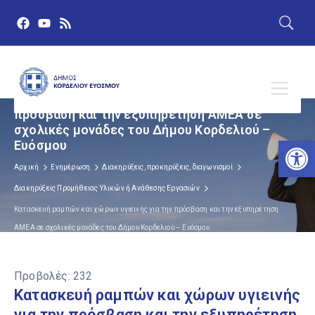
Κατασκευή ραμπών και χώρων υγιεινής για την
πρόσβαση και την εξυπηρέτηση ΑΜΕΑ σε
σχολικές μονάδες του Δήμου Κορδελιού –
Αν
Ευόσμου
Αρχική
Ενημέρωση
Διακηρύξεις, προκηρύξεις, διαγωνισμοί
Διακηρύξεις Προμήθειας Υλικών ή Ανάθεσης Εργασιών
Κατασκευή ραμπών και χώρων υγιεινής για την πρόσβαση και την εξυπηρέτηση
ΑΜΕΑ σε σχολικές μονάδες του Δήμου Κορδελιού – Ευόσμου
Προβολές:
232
Κατασκευή ραμπών και χώρων υγιεινής
για την πρόσβαση και την εξυπηρέτηση