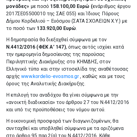
μονάδες»
με ποσό
158.100,00
Ευρώ
(
ενάριθμος έργου
2017ΣΕ05500010 της ΣΑΕ 055) και Ίδιους Πόρους
Δήμου Κορδελιού – Ευόσμου (ΣΑΤΑ ΣΧΟΛΕΙΩΝ Χ.Υ.) με
το ποσό των
133.920,00 Ευρώ
.
Η δημοπρασία θα διεξαχθεί σύμφωνα με τον
Ν.4412/2016 (ΦΕΚ Α’ 147)
, όπως αυτός ισχύει κατά
την ημερομηνία δημοσίευσης της παρούσας
Περιληπτικής Διακήρυξης στο ΚΗΜΔΗΣ, στον
Ελληνικό τύπο και στην ιστοσελίδα της αναθέτουσας
αρχής
www.kordelio-evosmos.gr
, καθώς και με τους
όρους της Αναλυτικής Διακήρυξης.
Η επιλογή του αναδόχου θα γίνει σύμφωνα με την
«ανοικτή διαδικασία» του άρθρου 27 του Ν.4412/2016
και υπό τις προϋποθέσεις του νόμου αυτού.
Η οικονομική προσφορά των διαγωνιζομένων, θα
συνταχθεί και υποβληθεί σύμφωνα με τα οριζόμενα
στο άρθρο 95 παρ.2(α) του Ν.4412/2016. Κάθε