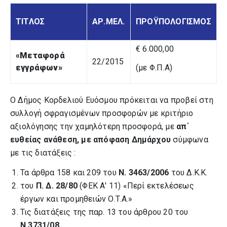
ΤΙΤΛΟΣ
ΑΡ.ΜΕΛ.
ΠΡΟΫΠΟΛΟΓΙΣΜΟΣ
€ 6.000,00
«Μεταφορά
22/2015
εγγράφων»
(με Φ.Π.Α)
Ο Δήμος Κορδελιού Ευόσμου πρόκειται να προβεί στη
συλλογή σφραγισμένων προσφορών με κριτήριο
αξιολόγησης την χαμηλότερη προσφορά, με
απ΄
ευθείας ανάθεση, με απόφαση Δημάρχου
σύμφωνα
με τις διατάξεις :
Τα άρθρα 158 και 209 του
Ν. 3463/2006
του Δ.Κ.Κ.
του
Π. Δ. 28/80
(ΦΕΚ Α' 11) «Περί εκτελέσεως
έργων και προμηθειών Ο.Τ.Α.»
Τις διατάξεις της παρ. 13 του άρθρου 20 του
Ν.3731/08.