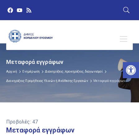
Μεταφορά εγγράφων
Αν
Αρχική
Ενημέρωση
Διακηρύξεις, προκηρύξεις, διαγωνισμοί
Διακηρύξεις Προμήθειας Υλικών ή Ανάθεσης Εργασιών
Μεταφορά εγγράφων
Προβολές:
47
Μεταφορά εγγράφων