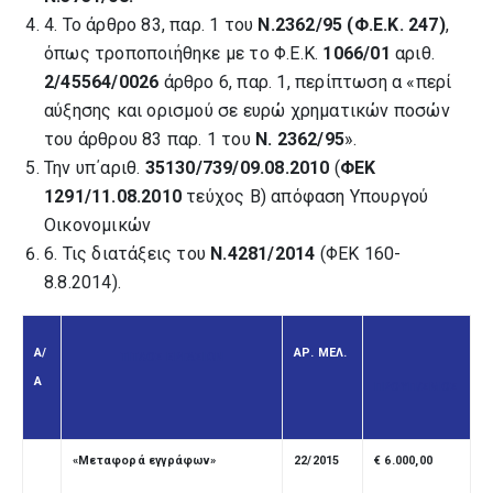
4. Το άρθρο 83, παρ. 1 του
Ν.2362/95 (Φ.Ε.Κ. 247)
,
όπως τροποποιήθηκε με το Φ.Ε.Κ.
1066/01
αριθ.
2/45564/0026
άρθρο 6, παρ. 1, περίπτωση α «περί
αύξησης και ορισμού σε ευρώ χρηματικών ποσών
του άρθρου 83 παρ. 1 του
Ν. 2362/95
».
Την υπ΄αριθ.
35130/739/09.08.2010
(
ΦΕΚ
1291/11.08.2010
τεύχος Β) απόφαση Υπουργού
Οικονομικών
6. Τις διατάξεις του
Ν.4281/2014
(ΦΕΚ 160-
8.8.2014).
Α/
ΑΡ. ΜΕΛ.
ΤΙΤΛΟΣ ΕΡΓΑΣΙΩΝ
Α
ΠΡΟΥΠ/ΣΜΟΣ
«Μεταφορά εγγράφων»
22/2015
€
6.
000
,00