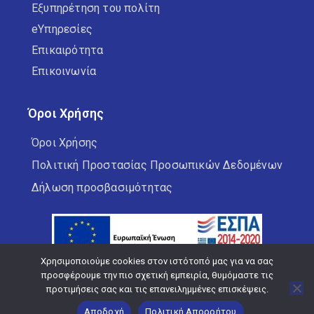
Εξυπηρέτηση του πολίτη
eΥπηρεσίες
Επικαιρότητα
Επικοινωνία
Όροι Χρήσης
Όροι Χρήσης
Πολιτική Προστασίας Προσωπικών Δεδομένων
Δήλωση προσβασιμότητας
Χρησιμοποιούμε cookies στον ιστότοπό μας για να σας
προσφέρουμε την πιο σχετική εμπειρία, θυμόμαστε τις
προτιμήσεις σας και τις επανειλημμένες επισκέψεις.
Copyright © 2026 Δήμος Κορδελιού Ευόσμου
Αποδοχή
Πολιτική Απορρήτου