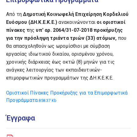
Από τη
Δημοτική Κοινωφελή Επιχείρηση Κορδελιού
Ευόσμου (ΔΗ.Κ.Ε.Κ.Ε.)
ανακοινώνονται
οι οριστικοί
πίνακες τ
ης
υπ' αρ. 2064/31-07-2018 προκήρυξης
για την πρόσληψη τριάντα τριών (33) ατόμων,
που
θα απασχοληθούν ως ωρομίσθιοι με σύμβαση
εργασίας ιδιωτικού δικαίου, ορισμένου χρόνου,
χρονικής διάρκειας έως οκτώ (8) μηνών για τις
ανάγκες λειτουργίας των εκπαιδευτικών-
επιμορφωτικών προγραμμάτων της ΔΗ.Κ.Ε.Κ.Ε.
Οριστικοί Πίνακες Προκήρυξης για τα Επιμορφωτικά
Προγράμματα
858.37 Kb
Έγγραφα