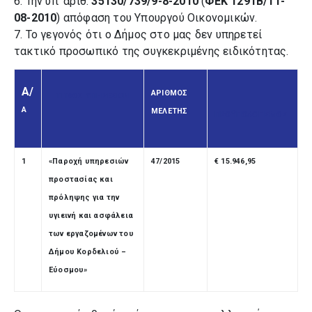
6. Την υπ' αριθ.
35130/739/9-8-2010
(
ΦΕΚ 1291Β/11-
08-2010
) απόφαση του Υπουργού Οικονομικών.
7. Το γεγονός ότι ο Δήμος στο μας δεν υπηρετεί
τακτικό προσωπικό της συγκεκριμένης ειδικότητας.
Α/
ΑΡΙΘΜΟΣ
ΤΙΤΛΟΣ ΥΠΗΡΕΣΙΩΝ
Α
ΜΕΛΕΤΗΣ
ΠΡΟΫΠΟΛΟΓΙΣΜΟΣ
1
«Παροχή υπηρεσιών
47/2015
€ 15.946,95
προστασίας και
πρόληψης για την
υγιεινή και ασφάλεια
των εργαζομένων του
Δήμου Κορδελιού –
Εύοσμου
»