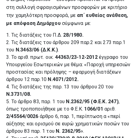
στη συλλογή σφραγισμένων προσφορών με κριτήριο
την χαμηλότερη προσφορά, με
απ΄ ευθείας ανάθεση,
με απόφαση Δημάρχου
σύμφωνα με:
1. Τις διατάξεις του Π.Δ.
28/1980.
2. Τις διατάξεις του άρθρου 209 παρ.2 και 273 παρ.1
του
Ν.3463/06 (Δ.Κ.Κ.)
.
3. Το αριθ. πρωτ. οικ.
44363/23-12-2012
έγγραφο του
Υπουργείου Εσωτερικών με θέμα: «Παροχή υπηρεσιών
προστασίας και πρόληψης – εφαρμογή διατάξεων
άρθρου 12 παρ.10
Ν.4071/2012.
4. Τις διατάξεις της παρ. 13 του άρθρου 20 του
Ν.3731/08.
5. Το άρθρο 83, παρ. 1 του
Ν.2362/95 (Φ.Ε.Κ. 247)
,
όπως τροποποιήθηκε με το Φ.Ε.Κ.
1066/01
αριθ.
2/45564/0026
άρθρο 6, παρ. 1, περίπτωση α «περί
αύξησης και ορισμού σε ευρώ χρηματικών ποσών του
άρθρου 83 παρ. 1 του
Ν. 2362/95
».