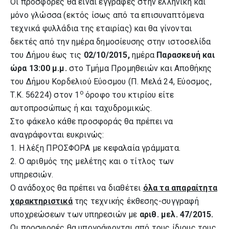
Οι προσφορές θα είναι έγγραφες στην ελληνική και
μόνο γλώσσα (εκτός ίσως από τα επισυναπτόμενα
τεχνικά φυλλάδια της εταιρίας) και θα γίνονται
δεκτές από την ημέρα δημοσίευσης στην ιστοσελίδα
του Δήμου έως τις
02/10/2015,
ημέρα
Παρασκευή και
ώρα 13:00 μ.μ.
στο Τμήμα Προμηθειών και Αποθήκης
του Δήμου Κορδελιού Εύοσμου (Π. Μελά 24, Εύοσμος,
ο
Τ.Κ. 56224) στον 1
όροφο του κτιρίου είτε
αυτοπροσώπως ή και ταχυδρομικώς.
Στο φάκελο κάθε προσφοράς θα πρέπει να
αναγράφονται ευκρινώς:
1. Η λέξη ΠΡΟΣΦΟΡΑ με κεφαλαία γράμματα.
2. Ο αριθμός της μελέτης και ο τίτλος των
υπηρεσιών.
Ο ανάδοχος θα πρέπει να διαθέτει
όλα τα απαραίτητα
χαρακτηριστικά
της τεχνικής
έκθεσης-συγγραφή
υποχρεώσεων των υπηρεσιών
με
αριθ. μελ. 47/2015.
Οι προσφορές θα υπογράφονται από τους ίδιους τους