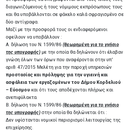
διαγωνιζόμενους ή τους νόμιμους εκπρόσωπους τους
και θα υποβάλλονται σε φάκελο καλά σφραγισμένο σε
δύο αντίγραφα.
Μαζί με την προσφορά τους οι ενδιαφερόμενοι
οφείλουν να υποβάλλουν :
Α. δήλωση του Ν. 1599/86
(θεωρημένη για το γνήσιο
της υπογραφής)
με την οποία θα δηλώνουν ότι έλαβαν
γνώση όλων των όρων που αναφέρονται στην υπ'
αριθ. 47/2015 Μελέτη για την παροχή υπηρεσιών
προστασίας και πρόληψης για την υγιεινή και
ασφάλεια των εργαζομένων του Δήμου Κορδελιού
– Εύοσμου
και ότι τους αποδέχονται πλήρως και
ανεπιφύλακτα.
Β. δήλωση του Ν. 1599/86
(θεωρημένη για το γνήσιο
της υπογραφής)
στην οποία θα δηλώνεται ότι :
Δεν υφίστανται νομικοί περιορισμοί λειτουργίας της
επιχείρησης.