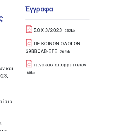
Έγγραφα
ς
ΣΟΧ 3/2023
252kb
ΠΕ ΚΟΙΝΩΝΙΟΛΟΓΩΝ
69ΒΒΩΛΒ-ΞΓΞ
264kb
πινακασ απορριπτεων
ων και
60kb
023,
αίσιο
–
ε
 με