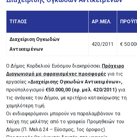
ΤΙΤΛΟΣ
ΑΡ.ΜΕΛ.
ΠΡΟΫΠ
Διαχείριση Ογκωδών
420/2011
€ 50.00
Αντικειμένων
Ο Δήμος Κορδελιού Ευόσμου διακηρύσσει
Πρόχειρο
Διαγωνισμό με σφραγισμένες προσφορές
για τις
εργασίες:
«Διαχείρισης Ογκωδών Αντικειμένων»,
προϋπολογισμού
€50.000,00 (αρ. μελ. 420/2011)
για
τις ανάγκες του Δήμου, με κριτήριο κατακύρωσης τη
χαμηλότερη τιμή.
Οι ενδιαφερόμενοι μπορούν να παραλαμβάνουν τα
τεύχη της μελέτης από το γραφείο Προμηθειών του
Δήμου (Π. Μελά 24 – Εύοσμος, 1ος όροφος).