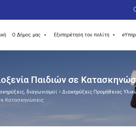
ική
Ο Δήμος μας
Εξυπηρέτηση του πολίτη
eΥπηρ
λoξενία Παιδιών σε Κατασκηνώσ
οκηρύξεις, διαγωνισμοί
Διακηρύξεις Προμήθειας Υλικ
 σε Κατασκηνώσεις