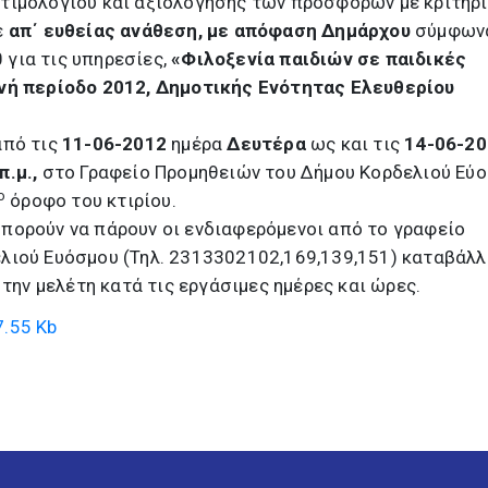
τιμολογίου και αξιολόγησης των προσφορών με κριτήρι
ε
απ΄ ευθείας ανάθεση, με απόφαση Δημάρχου
σύμφων
0 για τις υπηρεσίες,
«Φιλοξενία παιδιών σε παιδικές
ινή περίοδο 2012, Δημοτικής Ενότητας Ελευθερίου
από τις
11-06-2012
ημέρα
Δευτέρα
ως και τις
14-06-20
π.μ.,
στο Γραφείο Προμηθειών του Δήμου Κορδελιού Εύ
ο
όροφο του κτιρίου.
πορούν να πάρουν οι ενδιαφερόμενοι από το γραφείο
λιού Ευόσμου (Τηλ. 2313302102,169,139,151) καταβάλ
 την μελέτη κατά τις εργάσιμες ημέρες και ώρες.
.55 Kb