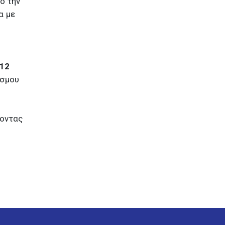
ο την
α με
12
οσμου
λοντας