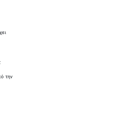
χει
ς
πό την