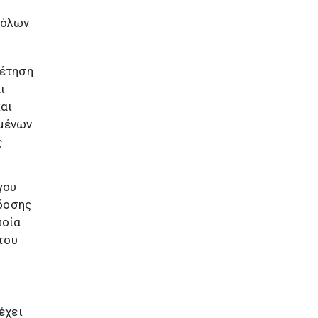
 όλων
θέτηση
ι
και
ομένων
ς
γου
δοσης
ποία
του
έχει