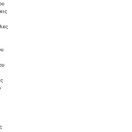
ου
εις
λλες
ου
ου
ης
ό
ς