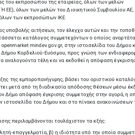
ς του εκπροσώπου της εταιρείας, όλων των μελών
Ή ΕΕ), όλων των μελών του Διοικητικού Συμβουλίου ΑΕ,
 όλων των εκπροσώπων ΙΚΕ.
ας υποβολής αιτήσεων, τον έλεγχο αυτών και την τοπο
τάσσεται κατάλογος συμμετεχόντων ο οποίος αναρτάτα
openmarket.mindev.gov.gr, στην ιστοσελίδα του Δήμου 
 Δήμου Κορδελιού-Ευόσμου, προς γνώση των ενδιαφερ
α αναλογούντα τέλη και να εκδοθεί η απόφαση έγκριση
ρξης της εμποροπανήγυρης, βάσει του οριστικού καταλό
τει μετά από τη διαδικασία απόδοσης θέσεων μέσω έκ
ον Δήμο απόφαση έγκρισης συμμετοχής στην αγορά, η ο
την ιστοσελίδα του Δήμου και στο πίνακα ανακοινώσεων 
σης περιλαμβάνονται τουλάχιστον τα εξής:
ητή-επαγγελματία, β) η ιδιότητα υπό την οποία συμμετ