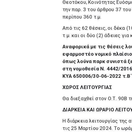
Θεοτόκου, Κοινότητας Ευόσμ
την παρ. 3 του άρθρου 37 το
περίπου 360 τ.μ.
Από τις 62 θέσεις, οι δέκα (1
τ.μ. και οι δύο (2) άδειες για 
Αναφορικά με τις θέσεις λο
εφαρμοστέο νομικό πλαίσιο
όπως λούνα παρκ συνιστά ξε
στη νομοθεσία Ν. 4442/2016
ΚΥΑ 650006/30-06-2022 τ.Β΄
ΧΩΡΟΣ ΛΕΙΤΟΥΡΓΙΑΣ
Θα διεξαχθεί στον Ο.Τ. 90Β 
ΔΙΑΡΚΕΙΑ ΚΑΙ ΩΡΑΡΙΟ ΛΕΙΤΟ
Η διάρκεια λειτουργίας της α
τις 25 Μαρτίου 2024. Το ωράρ