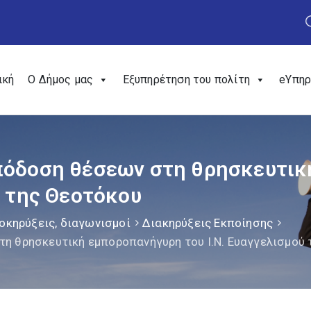
ική
Ο Δήμος μας
Εξυπηρέτηση του πολίτη
eΥπηρ
απόδοση θέσεων στη θρησκευτι
ύ της Θεοτόκου
οκηρύξεις, διαγωνισμοί
Διακηρύξεις Εκποίησης
τη θρησκευτική εμποροπανήγυρη του Ι.Ν. Ευαγγελισμού