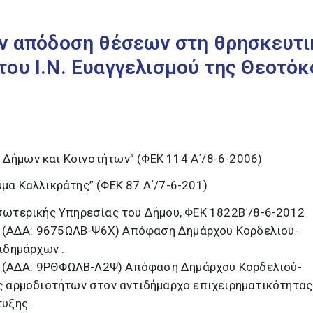
ην απόδοση θέσεων στη θρησκευτι
ου Ι.Ν. Ευαγγελισμού της Θεοτόκ
 Δήμων και Κοινοτήτων” (ΦΕΚ 114 Α΄/8-6-2006)
μμα Καλλικράτης” (ΦΕΚ 87 Α΄/7-6-201)
σωτερικής Υπηρεσίας του Δήμου, ΦΕΚ 1822Β΄/8-6-2012
24 (ΑΔΑ: 9675ΩΛΒ-Ψ6X) Απόφαση Δημάρχου Κορδελιού-
ιδημάρχων .
24 (ΑΔΑ: 9ΡΘΦΩΛΒ-Λ2Ψ) Απόφαση Δημάρχου Κορδελιού-
ς αρμοδιοτήτων στον αντιδήμαρχο επιχειρηματικότητας
τυξης.