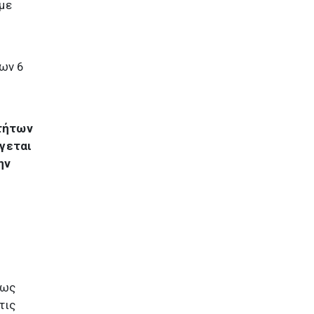
με
των 6
τήτων
άγεται
ην
έως
τις