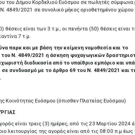
ου του Δήμου Κορδελιού Ευόσμου σε πωλητές σύμφωνα 
υ Ν. 4849/2021 σε συνολικό μήκος οριοθετημένου χώρου
0) θέσεις είναι των 3 τ.μ., οι πενήντα (50) θέσεις είναι 
καντίνα 7 τ.μ.
ύνα παρκ και με βάση την κείμενη νομοθεσία και το
 του Ν. 4849/2021 η άσκηση ψυχαγωγικών δραστηριο
χωριστή διαδικασία από το υπαίθριο εμπόριο και υπ
 σε συνδυασμό με το άρθρο 69 του Ν. 4849/2021 και τ
.
της Κοινότητας Ευόσμου (όπισθεν Πλατείας Ευόσμου)
ΥΡΓΙΑΣ
γοράς είναι τρεις (3) ημέρες, από τις 23 Μαρτίου 2024 
ιο λειτουργίας της αγοράς είναι από τις 08:00 π.μ έως 