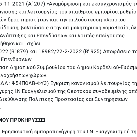
/5-11-2021 (Α΄ 207) «Αναμόρφωση και εκσυγχρονισμός τ
νωσης και λειτουργίας του υπαίθριου εμπορίου, ρυθμίσ
ών δραστηριοτήτων και την απλούστευση πλαισίου
ίδευση, βελτιώσεις στην επιμελητηριακή νομοθεσία, ά
 Ανάπτυξης και Επενδύσεων και λοιπές επείγουσες
θηκε και ισχύει.
2022 (Β’ 879) και 18982/22-2-2022 (Β’ 925) Αποφάσεις τ
ι Επενδύσεων
φαση Δημοτικού Συμβουλίου του Δήμου Κορδελιού-Ευόσμ
οινοχρήστων χώρων.
(ΑΔΑ : Ψ54ΠΩΛΒ-ΦΥ3) Έγκριση κανονισμού λειτουργίας τ
υρης Ι.Ν Ευαγγελισμού της Θεοτόκου συνοδευμένης απ
Διεύθυνσης Πολιτικής Προστασίας και Συντηρήσεων
.
ΜΟΥ ΠΡΟΚΗΡΥΣΣΕΙ
τη θρησκευτική εμποροπανήγυρη του Ι.Ν. Ευαγγελισμού τη