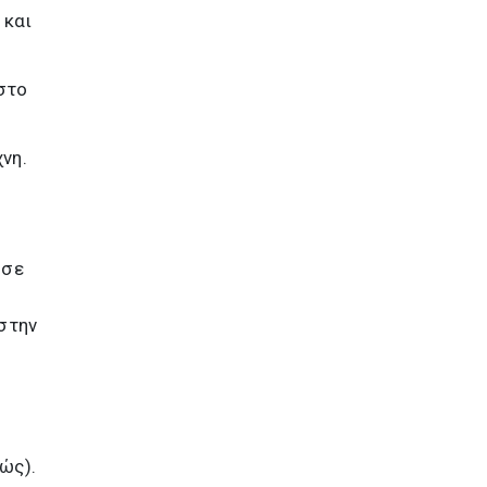
 και
στο
νη.
 σε
στην
α
ώς).