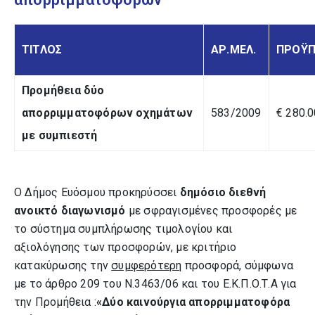
ΤΙΤΛΟΣ
ΑΡ.ΜΕΛ.
ΠΡΟΫΠ
Προμήθεια δύο
απορριμματοφόρων οχημάτων
583/2009
€ 280.0
με συμπιεστή
O Δήμος Ευόσμου προκηρύσσει
δημόσιο διεθνή
ανοικτό διαγωνισμό
με σφραγισμένες προσφορές με
το σύστημα συμπλήρωσης τιμολογίου και
αξιολόγησης των προσφορών, με κριτήριο
κατακύρωσης την
συμφερότερη
προσφορά, σύμφωνα
με τo άρθρο 209 του Ν.3463/06 και του Ε.Κ.Π.Ο.Τ.Α για
την Προμήθεια
:
«
Δύο καινούργια απορριμματοφόρα