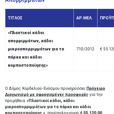
ΤΙΤΛΟΣ
ΑΡ.ΜΕΛ.
ΠΡΟΫΠ
«Πλαστικοί κάδοι
απορριμμάτων, κάδοι
μικροαπορριμμάτων για τα
710/2012
€ 55.12
πάρκα και κάδοι
κομποστοποίησης»
Ο Δήμος Κορδελιού-Ευόσμου προκηρύσσει
Πρόχειρο
Διαγωνισμό με σφραγισμένες προσφορές
για την
προμήθεια:
«Πλαστικοί κάδοι, κάδοι
μικροαπορριμμάτων για τα πάρκα και κάδοι
κομποστοποίησης »,
προϋπολογισμού
€ 55.120,00