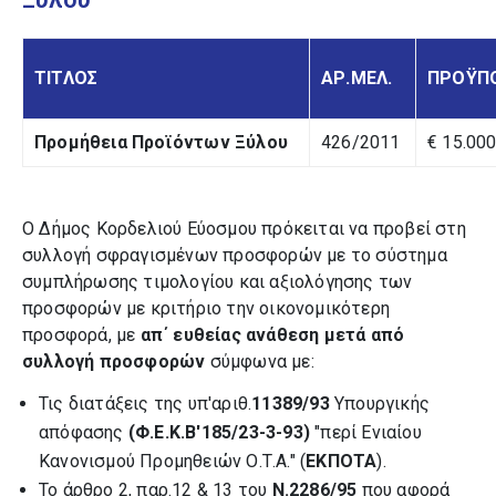
ΤΙΤΛΟΣ
ΑΡ.ΜΕΛ.
ΠΡΟΫΠ
Προμήθεια Προϊόντων Ξύλου
426/2011
€ 15.000
Ο Δήμος Κορδελιού Εύοσμου πρόκειται να προβεί στη
συλλογή σφραγισμένων προσφορών με το σύστημα
συμπλήρωσης τιμολογίου και αξιολόγησης των
προσφορών με κριτήριο την οικονομικότερη
προσφορά, με
απ΄ ευθείας ανάθεση μετά από
συλλογή προσφορών
σύμφωνα με:
Τις διατάξεις της υπ'αριθ.
11389/93
Υπουργικής
απόφασης
(Φ.Ε.Κ.Β'185/23-3-93)
"περί Ενιαίου
Κανονισμού Προμηθειών Ο.Τ.Α." (
ΕΚΠΟΤΑ
).
Το άρθρο 2, παρ.12 & 13 του
Ν.2286/95
που αφορά