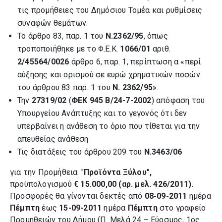
τις προμήθειες του Δημόσιου Τομέα και ρυθμίσεις
συναφών θεμάτων.
Το άρθρο 83, παρ. 1 του
Ν.2362/95
, όπως
τροποποιήθηκε με το Φ.Ε.Κ.
1066/01
αριθ.
2/45564/0026
άρθρο 6, παρ. 1, περίπτωση α «περί
αύξησης και ορισμού σε ευρώ χρηματικών ποσών
του άρθρου 83 παρ. 1 του
Ν. 2362/95
».
Την
27319/02
(
ΦΕΚ 945 Β/24-7-2002
) απόφαση του
Υπουργείου Ανάπτυξης και το γεγονός ότι δεν
υπερβαίνει η ανάθεση το όριο που τίθεται για την
απευθείας ανάθεση
Τις διατάξεις του άρθρου 209 του
Ν.3463/06
για την Προμήθεια: "
Προϊόντα Ξύλου",
προϋπολογισμού
€ 15.000,00 (αρ. μελ. 426/2011).
Προσφορές θα γίνονται δεκτές από
08-09-2011
ημέρα
Πέμπτη
έως
15-09-2011
ημέρα
Πέμπτη
στο γραφείο
Προμηθειών του Δήμου (Π. Μελά 24 – Εύοσμος, 1ος