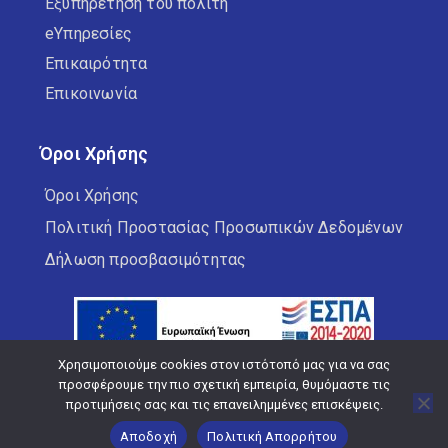
Εξυπηρέτηση του πολίτη
eΥπηρεσίες
Επικαιρότητα
Επικοινωνία
Όροι Χρήσης
Όροι Χρήσης
Πολιτική Προστασίας Προσωπικών Δεδομένων
Δήλωση προσβασιμότητας
Χρησιμοποιούμε cookies στον ιστότοπό μας για να σας
προσφέρουμε την πιο σχετική εμπειρία, θυμόμαστε τις
προτιμήσεις σας και τις επανειλημμένες επισκέψεις.
Copyright © 2026 Δήμος Κορδελιού Ευόσμου
Αποδοχή
Πολιτική Απορρήτου