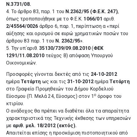
Ν.3731/08.
4. Το άρθρο 83, παρ. 1 του
Ν.2362/95 (Φ.Ε.Κ. 247)
,
όπως τροποποιήθηκε με το Φ.Ε.Κ.
1066/01
αριθ.
2/45564/0026
άρθρο 6, παρ. 1, περίπτωση α «περί
αύξησης και ορισμού σε ευρώ χρηματικών ποσών του
άρθρου 83 παρ. 1 του
Ν. 2362/95
».
5. Την υπ΄αριθ.
35130/739/09.08.2010
(
ΦΕΚ
1291/11.08.2010
τεύχος Β) απόφαση Υπουργού
Οικονομικών.
Προσφορές γίνονται δεκτές από τις
24-10-2012
ημέρα
Τετάρτη
ως και τις
31-10-2012
ημέρα
Τετάρτη
στο Γραφείο Προμηθειών του Δήμου Κορδελιού
ο
Εύοσμου (Π. Μελά 24, Εύοσμος) στον 1
όροφο του
κτιρίου.
Ο ανάδοχος θα πρέπει να διαθέτει όλα
τα απαραίτητα
χαρακτηριστικά της Τεχνικής
έκθεσης των υπηρεσιών
με
αριθ. μελ. 18/2012 (εκτός).
Απαιτείται επίσης η προσκόμιση πιστοποιητικού από