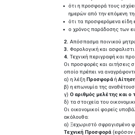
ότι η προσφορά τους ισχύει
ημερών από την επόμενη της
ότι τα προσφερόμενα είδη 
ο χρόνος παράδοσης των ει
2.
Απόσπασμα ποινικού μητρώ
3.
Φορολογική και ασφαλιστι
4.
Τεχνική περιγραφή και πρ
Οι προσφορές και αιτήσεις 
οποίο πρέπει να αναγράφοντ
α) η λέξη
Προσφορά
ή
Αίτησ
β) η επωνυμία της αναθέτουσ
γ)
Ο αριθμός μελέτης και ο 
δ) τα στοιχεία του οικονομι
Οι οικονομικοί φορείς υποβά
ακόλουθα:
α) Ξεχωριστό σφραγισμένο φ
Τεχνική Προσφορά
(εφόσον 