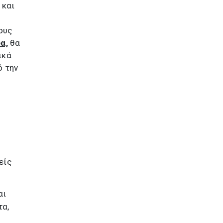
 και
ους
α,
θα
ικά
ό την
είς
αι
τα,