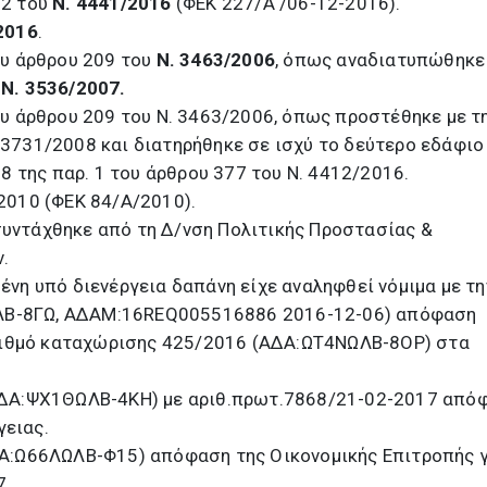
22 του
Ν. 4441/2016
(ΦΕΚ 227/Α΄/06-12-2016).
2016
.
του άρθρου 209 του
Ν. 3463/2006
, όπως αναδιατυπώθηκε
υ
Ν. 3536/2007.
του άρθρου 209 του Ν. 3463/2006, όπως προστέθηκε με τ
. 3731/2008 και διατηρήθηκε σε ισχύ το δεύτερο εδάφιο
 της παρ. 1 του άρθρου 377 του Ν. 4412/2016.
/2010 (ΦΕΚ 84/Α/2010).
συντάχθηκε από τη Δ/νση Πολιτικής Προστασίας &
.
μένη υπό διενέργεια δαπάνη είχε αναληφθεί νόμιμα με τη
ΛΒ-8ΓΩ, ΑΔΑΜ:16REQ005516886 2016-12-06) απόφαση
ριθμό καταχώρισης 425/2016 (ΑΔΑ:ΩΤ4ΝΩΛΒ-8ΟΡ) στα
 (ΑΔΑ:ΨΧ1ΘΩΛΒ-4ΚΗ) με αριθ.πρωτ.7868/21-02-2017 από
γειας.
ΑΔΑ:Ω66ΛΩΛΒ-Φ15) απόφαση της Οικονομικής Επιτροπής 
7.