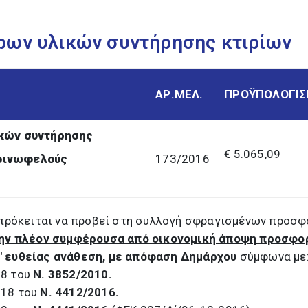
ρων υλικών συντήρησης κτιρίων
ΑΡ.ΜΕΛ.
ΠΡΟΫΠΟΛΟΓΙ
κών συντήρησης
€ 5.065,09
κοινωφελούς
173/2016
πρόκειται να προβεί στη συλλογή σφραγισμένων προσ
ην πλέον συμφέρουσα από οικονομική άποψη προσφο
' ευθείας ανάθεση, με απόφαση Δημάρχου
σύμφωνα με
58 του
Ν. 3852/2010.
118 του
Ν. 4412/2016.