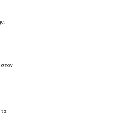
ς,
 στον
τα