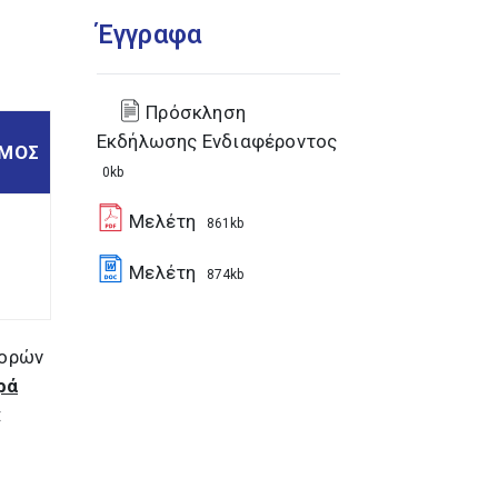
Έγγραφα
Πρόσκληση
Εκδήλωσης Ενδιαφέροντος
ΣΜΟΣ
0kb
Μελέτη
861kb
Μελέτη
874kb
φορών
ρά
: