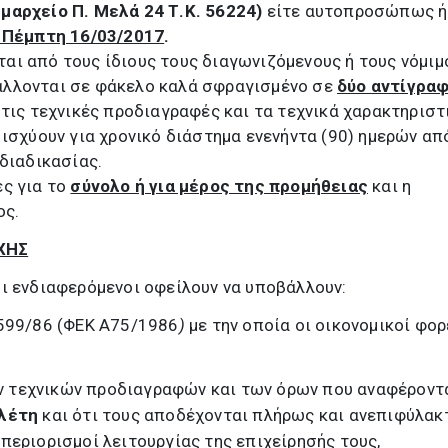
αρχείο Π. Μελά 24 Τ.Κ. 56224)
είτε αυτοπροσώπως ή
ν Πέμπτη 16/03/2017
.
αι από τους ίδιους τους διαγωνιζόμενους ή τους νόμιμ
άλλονται σε φάκελο καλά σφραγισμένο σε
δύο αντίγραφ
 τις τεχνικές προδιαγραφές και τα τεχνικά χαρακτηριστ
 ισχύουν για χρονικό διάστημα ενενήντα (90) ημερών απ
 διαδικασίας.
ές για το
σύνολο ή για μέρος της προμήθειας
και η
ος.
ΧΗΣ
ι ενδιαφερόμενοι οφείλουν να υποβάλλουν:
599/86 (ΦΕΚ Α75/1986
)
με την οποία οι οικονομικοί φορ
ν τεχνικών προδιαγραφών και των όρων που αναφέροντ
ελέτη
και ότι τους αποδέχονται πλήρως και ανεπιφύλακ
 περιορισμοί λειτουργίας της επιχείρησής τους,