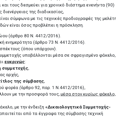
 και τους δεσμεύει για χρονικό διάστημα ενενήντα (90)
 διενέργειας της διαδικασίας,
είναι σύμφωνα με τις τεχνικές προδιαγραφές της μελέτη
δών είναι όσος προβλέπει η πρόσκληση.
ου (άρθρο 80 Ν. 4412/2016).
κή ενημερότητα (άρθρο 73 Ν. 4412/2016).
οσπέκτους (όπου υπάρχουν).
συμμετοχής υποβάλλονται μέσα σε σφραγισμένο φάκελο,
αι
ευκρινώς
:
η συμμετοχής
,
ας αρχής,
τίτλος της σύμβασης
,
κού φορέα
(
άρθρο 92, παρ. 1 Ν.4412/2016),
λλουν με την προσφορά τους,
μέσα στον κυρίως φάκελο,
άκελο, με την ένδειξη
«Δικαιολογητικά Συμμετοχής-
απαιτείται από τα έγγραφα της σύμβασης τεχνική