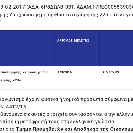
8/23-02-2017 (ΑΔΑ: 6Ρ8ΔΩΛΒ-0ΒΤ, ΑΔΑΜ:17REQ00583903
ψης Υποχρέωσης με αριθμό καταχώρησης 225 στα λογι
.
ΑΡΙΘΜΟΣ ΜΕΛΕΤΗΣ
ΡΟΜΗΘΕΙΑΣ
ΠΡΟΫΠΟΛΟΓΙΣΜΟ
συντήρησης κτιρίων, για τις
173/2016
€ 5.065,09
λησης 2016
».
ιαγωνισμό έχουν φυσικά ή νομικά πρόσωπα σύμφωνα με
 Ν. 4412/16.
βανόμενα σε αυτές στοιχεία συντάσσονται στην ελληνι
επίσημη μετάφρασή τους στην ελληνική γλώσσα.
αι στο
Τμήμα Προμηθειών και Αποθήκης
της Οικονομι