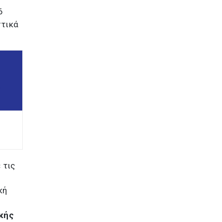
6
στικά
Σ
 τις
κή
κής