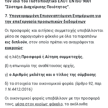
τον ίδιο του Πιστοποιητικό ΕΛΟΤ ΕΝ
ISO
9001
“Σύστημα Διαχείρισης Ποιότητος”.
7.
Υπογεγραμμένη Επισυναπτόμενη Ενημέρωση για
την επεξεργασία προσωπικών δεδομένων
Οι προσφορές και αιτήσεις συμμετοχής υποβάλλονται
μέσα σε σφραγισμένο φάκελο με όλα τα παραπάνω
εις διπλούν
, στον οποίο πρέπει να αναγράφονται
ευκρινώς
:
α) η λέξη
Προσφορά
ή
Αίτηση συμμετοχής
,
β) η επωνυμία της αναθέτουσας αρχής,
γ)
ο Αριθμός μελέτης και ο τίτλος της σύμβασης
.
δ) τα στοιχεία του οικονομικού φορέα.
(άρθρο 92, παρ.
1 Ν.4412/2016)
Οι οικονομικοί φορείς υποβάλλουν με την προσφορά
τους,
μέσα στον κυρίως φάκελο,
τα ακόλουθα: