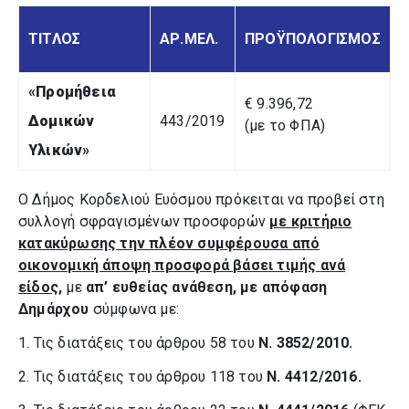
ΤΙΤΛΟΣ
ΑΡ.ΜΕΛ.
ΠΡΟΫΠΟΛΟΓΙΣΜΟΣ
«
Προμήθεια
€ 9.396,72
Δομικών
443/2019
(με το ΦΠΑ)
Υλικών
»
Ο Δήμος Κορδελιού Ευόσμου πρόκειται να προβεί στη
συλλογή σφραγισμένων προσφορών
με κριτήριο
κατακύρωσης την πλέον συμφέρουσα από
οικονομική άποψη προσφορά βάσει τιμής
ανά
είδος,
με
απ’ ευθείας ανάθεση, με απόφαση
Δημάρχου
σύμφωνα με:
1. Τις διατάξεις του άρθρου 58 του
Ν. 3852/2010.
2. Τις διατάξεις του άρθρου 118 του
Ν. 4412/2016.