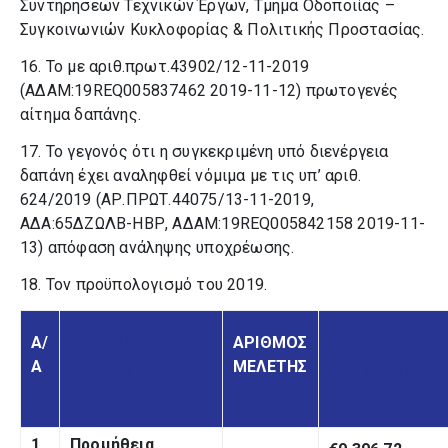
Συντηρήσεων Τεχνικών Έργων, Τμήμα Οδοποιίας –
Συγκοινωνιών Κυκλοφορίας & Πολιτικής Προστασίας.
16. Το με αριθ.πρωτ.43902/12-11-2019
(ΑΔΑΜ:19REQ005837462 2019-11-12) πρωτογενές
αίτημα δαπάνης.
17. Το γεγονός ότι η συγκεκριμένη υπό διενέργεια
δαπάνη έχει αναληφθεί νόμιμα με τις υπ’ αριθ.
624/2019 (ΑΡ.ΠΡΩΤ.44075/13-11-2019,
ΑΔΑ:65ΔΖΩΛΒ-ΗΒΡ, ΑΔΑΜ:19REQ005842158 2019-11-
13) απόφαση ανάληψης υποχρέωσης.
18. Τον προϋπολογισμό του 2019.
ΠΕΡΙΓΡΑΦΗ
Α/
ΑΡΙΘΜΟΣ
Α
ΜΕΛΕΤΗΣ
ΠΡΟΫΠΟΛΟΓ
ΠΡΟΜΗΘΕΙΑΣ
1.
Προμήθεια