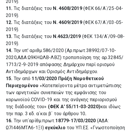
2019).
11.
Τις διατάξεις του
Ν. 4608/2019
(ΦΕΚ 66/Α΄/25-04-
2019).
12.
Τις διατάξεις του
Ν. 4609/2019
(ΦΕΚ 67/Α΄/03-05-
2019).
13.
Τις διατάξεις του
Ν.4623/2019
(ΦΕΚ 134/Α΄/09-08-
2019).
14.
Την υπ' αριθμ.586/2020 (Αρ.πρωτ.38992/07-10-
2020,ΑΔΑ:Ω9ΚΗΩΛΒ-ΛΒΖ) τροποποίηση της αρ.32845/
1713/2-9-2019 απόφασης Δημάρχου περί ορισμού
Αντιδημάρχων και Ορισμός Αντιδημάρχου.
15.
Την από
11/03/2020 Πράξη Νομοθετικού
Περιεχομένου
«Κατεπείγοντα μέτρα αντιμετώπισης
των αρνητικών συνεπειών της εμφάνισης του
κορωνοϊού COVID-19 και της ανάγκης περιορισμού
της διάδοσής του»
(ΦΕΚ Α' 55/11-03-2020)
και ιδίως
την παρ. 3 εδ. α΄και β΄ του άρθρου 10
.
16.
Tην υπ΄αρίθμ.πρωτ.
18779-17/03/2020
(ΑΔΑ:
Ω7Ι446ΜΤΛ6-1ΞΙ)
εγκύκλιο
του ΥΠ.ΕΣ. «Γνωστοποίηση