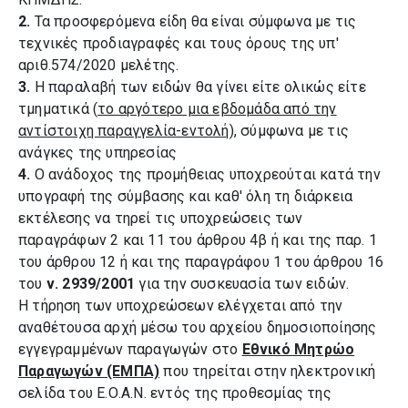
2.
Τα προσφερόμενα είδη θα είναι σύμφωνα με τις
τεχνικές προδιαγραφές και τους όρους της υπ'
αριθ.574/2020 μελέτης.
3.
Η παραλαβή των ειδών θα γίνει είτε ολικώς είτε
τμηματικά (
το αργότερο μια εβδομάδα από την
αντίστοιχη παραγγελία-εντολή
), σύμφωνα με τις
ανάγκες της υπηρεσίας
4.
Ο ανάδοχος της προμήθειας υποχρεούται κατά την
υπογραφή της σύμβασης και καθ' όλη τη διάρκεια
εκτέλεσης να τηρεί τις υποχρεώσεις των
παραγράφων 2 και 11 του άρθρου 4β ή και της παρ. 1
του άρθρου 12 ή και της παραγράφου 1 του άρθρου 16
του
ν. 2939/2001
για την συσκευασία των ειδών.
Η τήρηση των υποχρεώσεων ελέγχεται από την
αναθέτουσα αρχή μέσω του αρχείου δημοσιοποίησης
εγγεγραμμένων παραγωγών στο
Εθνικό Μητρώο
Παραγωγών (ΕΜΠΑ)
που τηρείται στην ηλεκτρονική
σελίδα του Ε.Ο.Α.Ν. εντός της προθεσμίας της