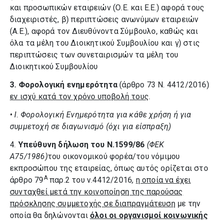
και προσωπικών εταιρειών (Ο.Ε. και Ε.Ε.) αφορά τους
διαχειριστές, β) περιπτώσεις ανωνύμων εταιρειών
(Α.Ε.), αφορά τον Διευθύνοντα Σύμβουλο, καθώς και
όλα τα μέλη του Διοικητικού Συμβουλίου και γ) στις
περιπτώσεις των συνεταιρισμών τα μέλη του
Διοικητικού Συμβουλίου
3.
Φορολογική ενημερότητα
(άρθρο 73 Ν. 4412/2016)
εν ισχύ κατά τον χρόνο υποβολή τους
.
• I.
Φορολογική Ενημερότητα για κάθε χρήση ή για
συμμετοχή σε διαγωνισμό (όχι για είσπραξη)
4.
Υπεύθυνη δήλωση του Ν.1599/86
(ΦΕΚ
Α75/1986)
του οικονομικού φορέα/του νόμιμου
εκπροσώπου της εταιρείας, όπως αυτός ορίζεται στο
Α
άρθρο 79
παρ.2 του ν.4412/2016
,
η οποία να έχει
συνταχθεί μετά την κοινοποίηση της παρούσας
πρόσκλησης συμμετοχής σε διαπραγμάτευση
με την
οποία θα δηλώνονται
όλοι οι οργανισμοί κοινωνικής