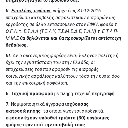
ενημερότητα για το πρόσωπό σας.
II.
Επιπλέον, εφόσον
υπήρχε έως 31-12-2016
υποχρέωση καταβολής ασφαλιστικών εισφορών ως
εργοδότης σε άλλο εντασσόμενο στον ΕΦΚΑ φορέα τ.
Ο.Γ.Α, τ. Ε.Τ.Α.Α (Τ.Σ.Α.Υ, Τ.Σ.Μ.Ε.Δ.Ε, Τ.Α.Ν) τ. Ε.Τ.Α.Π-
Μ.Μ.Ε
θα δηλώνεται και θα προσκομίζεται αντίστοιχη
βεβαίωση.
III.
Αν ο οικονομικός φορέας είναι Έλληνας πολίτης ή
έχει την εγκατάσταση του στην Ελλάδα, οι
υποχρεώσεις του που αφορούν τις εισφορές
κοινωνικής ασφάλισης καλύπτουν τόσο την κύρια όσο
και την επικουρική ασφάλιση.
6. Τεχνική προσφορά
με πλήρη τεχνική περιγραφή.
7.
Νομιμοποιητικά έγγραφα
ισχύουσας
εκπροσώπησης
, τα οποία γίνονται αποδεκτά,
εφόσον έχουν εκδοθεί τριάντα (30) εργάσιμες
ημέρες πριν από την υποβολή τους.