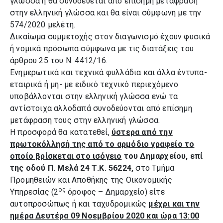
γλώσσα ή θα συνοδεύεται από επίσημη μετάφραση
στην ελληνική γλώσσα και θα είναι σύμφωνη με την
574/2020 μελέτη.
Δικαίωμα συμμετοχής στον διαγωνισμό έχουν φυσικά
ή νομικά πρόσωπα σύμφωνα με τις διατάξεις του
άρθρου 25 του Ν. 4412/16.
Ενημερωτικά και τεχνικά φυλλάδια και άλλα έντυπα-
εταιρικά ή μη- με ειδικό τεχνικό περιεχόμενο
υποβάλλονται στην ελληνική γλώσσα ενώ τα
αντίστοιχα αλλοδαπά συνοδεύονται από επίσημη
μετάφραση τους στην ελληνική γλώσσα.
Η προσφορά θα κατατεθεί,
ύστερα από την
πρωτοκόλλησή της από το αρμόδιο γραφείο το
οποίο βρίσκεται στο ισόγειο
του Δημαρχείου, επί
της οδού Π. Μελά 24 Τ.Κ. 56224,
στο Τμήμα
Προμηθειών και Αποθήκης της Οικονομικής
ος
Υπηρεσίας (2
όροφος – Δημαρχείο) είτε
αυτοπροσώπως ή και ταχυδρομικώς
μέχρι και την
ημέρα Δευτέρα 09 Νοεμβρίου 2020 και ώρα 13:00