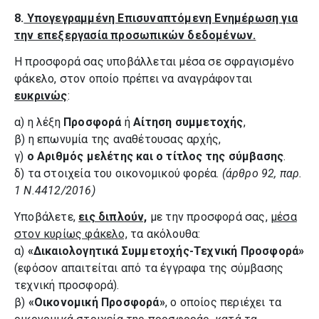
8.
Υπογεγραμμένη Επισυναπτόμενη Ενημέρωση για
την επεξεργασία προσωπικών δεδομένων.
Η προσφορά σας υποβάλλεται μέσα σε σφραγισμένο
φάκελο, στον οποίο πρέπει να αναγράφονται
ευκρινώς
:
α) η λέξη
Προσφορά
ή
Αίτηση συμμετοχής
,
β) η επωνυμία της αναθέτουσας αρχής,
γ)
ο Αριθμός μελέτης και ο τίτλος της σύμβασης
.
δ) τα στοιχεία του οικονομικού φορέα.
(άρθρο 92, παρ.
1 Ν.4412/2016)
Υποβάλετε,
εις διπλούν,
με την προσφορά σας,
μέσα
στον κυρίως φάκελο,
τα ακόλουθα:
α)
«Δικαιολογητικά Συμμετοχής-Τεχνική Προσφορά»
(εφόσον απαιτείται από τα έγγραφα της σύμβασης
τεχνική προσφορά).
β)
«Οικονομική Προσφορά»
, ο οποίος περιέχει τα