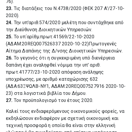
76).
23.
Τις διατάξεις του Ν.4738/2020 (ΦΕΚ 207 Α'/27-10-
2020).
24.
Την υπ'αριθ.574/2020 μελέτη που συντάχθηκε από
την Διεύθυνση Διοικητικών Υπηρεσιών.
25.
Το υπ΄αρίθμ.πρωτ.41569/22-10-2020
(ΑΔΑΜ:20REQ007526337 2020-10-22)Πρωτογενές
Αίτημα Δαπάνης της Δ/νσης Διοικητικών Υπηρεσιών.
26.
Το γεγονός ότι η συγκεκριμένη υπό διενέργεια
δαπάνη έχει αναληφθεί νόμιμα την υπ' αριθ.
πρωτ.41777/23-10-2020 απόφαση ανάληψης
υποχρέωσης, με αριθμό καταχώρισης 632
(ΑΔΑ:63ΞΨΩΛΒ-ΝΥ1, ΑΔΑΜ:20REQ007527916 2020-10-
23) στα λογιστικά βιβλία του Δήμου.
27.
Τον προϋπολογισμό του έτους 2020.
Καλεί τους ενδιαφερόμενους οικονομικούς φορείς, να
εκδηλώσουν ενδιαφέρον με σχετική οικονομική και
τεχνική προσφορά η οποία θα είναι στην ελληνική