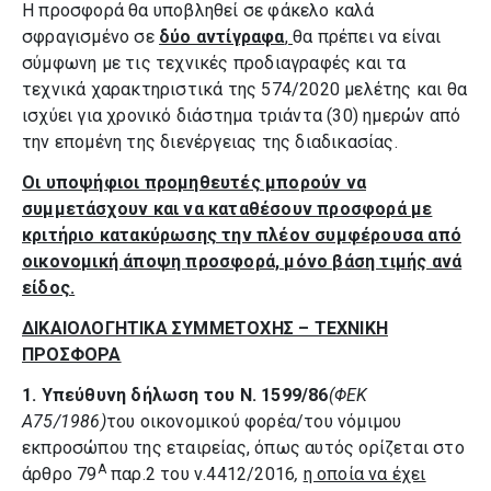
Η προσφορά θα υποβληθεί σε φάκελο καλά
σφραγισμένο σε
δύο αντίγραφα
,
θα πρέπει να είναι
σύμφωνη με τις τεχνικές προδιαγραφές και τα
τεχνικά χαρακτηριστικά της 574/2020 μελέτης και θα
ισχύει για χρονικό διάστημα τριάντα (30) ημερών από
την επομένη της διενέργειας της διαδικασίας.
Οι υποψήφιοι προμηθευτές μπορούν να
συμμετάσχουν και να καταθέσουν προσφορά
με
κριτήριο κατακύρωσης την
πλέον συμφέρουσα από
οικονομική άποψη προσφορά, μόνο βάση τιμής ανά
είδος.
ΔΙΚΑΙΟΛΟΓΗΤΙΚΑ ΣΥΜΜΕΤΟΧΗΣ – ΤΕΧΝΙΚΗ
ΠΡΟΣΦΟΡΑ
1.
Υπεύθυνη δήλωση του Ν. 1599/86
(ΦΕΚ
Α75/1986)
του οικονομικού φορέα/του νόμιμου
εκπροσώπου της εταιρείας, όπως αυτός ορίζεται στο
Α
άρθρο 79
παρ.2 του ν.4412/2016
,
η οποία να έχει