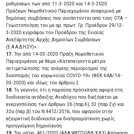
ρυθμίσεων των από 11-3-2020 και 14-3-2020
Πράξεων Νομοθετικού Περιεχομένου αναφορικά με
δημόσιες συμβάσεις που συνάπτονται από τους ΟΤΑ –
Γνωστοποίηση του με αρ. πρωτ. Γρ. Προέδρου 29/12-
3-2020 εγγράφου του Προέδρου της Ενιαίας
Ανεξάρτητης Αρχής Δημοσίων Συμβάσεων
(Ε.Α.Α.ΔΗ.ΣΥ)».
17.
Την από 14-03-2020 Πράξη Νομοθετικού
Περιεχομένου με θέμα «Κατεπείγοντα μέτρα
αντιμετώπισης της ανάγκης περιορισμού της
διασποράς του κορωνοϊού COVID-19» (ΦΕΚ 64Α/14-
03-2020) και ιδίως του άρθρου 2.
18.
Το γεγονός ότι η παρούσα πρόσκληση αφορά στη
διαδικασία ανάδειξης Αναδόχου που διεξάγεται με
ενεργοποίηση των άρθρων 26 (παρ.6), 32 (παρ.2γ) και
32α (περ.β) του Ν.4412/2016, που αφορούν στην
εξαιρετική διαδικασία με διαπραγμάτευση χωρίς
προηγούμενη δημοσίευση.
19.
Την υπ'αρ. 461/2020 (ΑΔΑ:Ψ8ΤΠΩΛΒ-ΧΔ3) Απόφαση