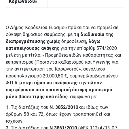
Κορωνοϊού
»
Ο Δήμος Κορδελιού Ευόσμου πρόκειται να προβεί σε
σύναψη δημόσιας σύμβασης, με
τη διαδικασία της
διαπραγμάτευσης χωρίς
δημοσίευση
, λόγω
κατεπείγουσας ανάγκης
για την υπ΄αρίθμ.574/2020
μελέτη με τίτλο: «Προμήθεια ειδών καθαριότητας και
ευπρεπισμού (Προϊόντα καθαρισμού και Υγιεινής για
την αντιμετώπιση του Κορωνοϊού», συνολικού
προϋπολογισμού 20.000,80 €
,
συμπεριλαμβανομένου
Φ.Π.Α.
με κριτήριο κατακύρωσης την πλέον
συμφέρουσα από οικονομική άποψη προσφορά
μόνο βάσει τιμής ανά είδος
, σύμφωνα με:
1.
Τις διατάξεις του
Ν. 3852/2010
και ιδίως των
άρθρων 58 και 72
,
όπως έχουν τροποποιηθεί και
ισχύουν.
2.
Τις διατάξεις του
Ν.3861/2010
(ΦΕΚ 112/Α/13-07-